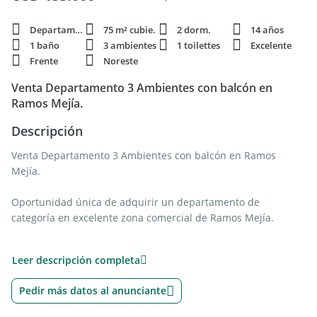
Departamento
75 m² cubie.
2 dorm.
14 años
1 baño
3 ambientes
1 toilettes
Excelente
Frente
Noreste
Venta Departamento 3 Ambientes con balcón en
Ramos Mejía.
Descripción
Venta Departamento 3 Ambientes con balcón en Ramos
Mejía.
Oportunidad única de adquirir un departamento de
categoría en excelente zona comercial de Ramos Mejía.
Cuenta con un amplio y luminoso living comedor con salida a
Leer descripción completa
balcón al frente, cocina con muebles completos y comedor
diario, doble circulación hacia los dormitorios, toilette,
Pedir más datos al anunciante
lavadero y baño completo.