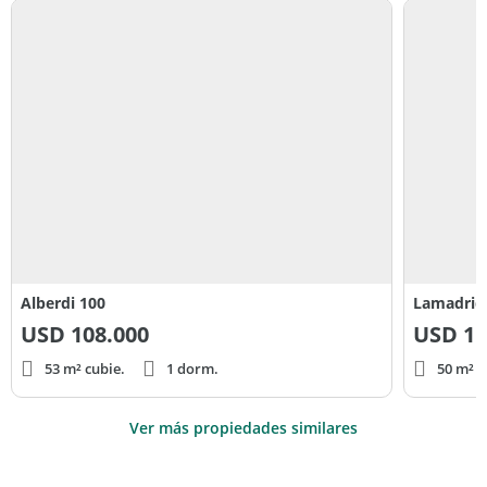
Alberdi 100
Lamadrid
USD
108.000
USD
11
53 m² cubie.
1 dorm.
50 m² c
Ver más propiedades similares