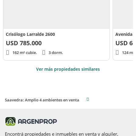
Crisólogo Larralde 2600
Avenida M
USD
785.000
USD
68
162 m² cubie.
3 dorm.
124 m² 
Ver más propiedades similares
Saavedra: Amplio 4 ambientes en venta
Encontrá propiedades e inmuebles en venta y alquiler,