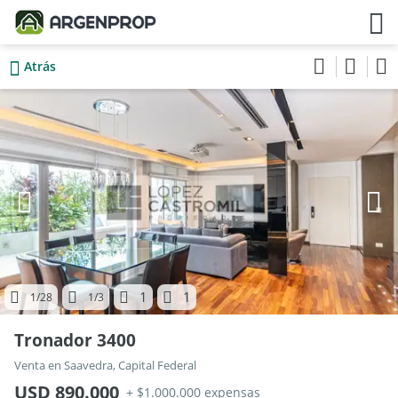
Atrás
1
1
1
/28
1
/3
Tronador 3400
Venta en Saavedra, Capital Federal
USD 890.000
+ $1.000.000 expensas