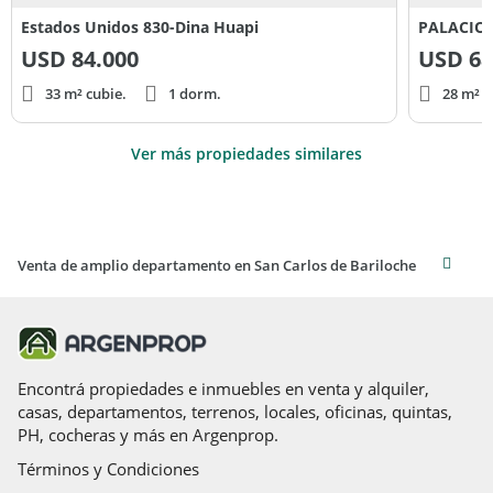
Estados Unidos 830-Dina Huapi
PALACIOS
USD
84.000
USD
68
33 m² cubie.
1 dorm.
28 m² c
Ver más propiedades similares
Venta de amplio departamento en San Carlos de Bariloche
Encontrá propiedades e inmuebles en venta y alquiler,
casas, departamentos, terrenos, locales, oficinas, quintas,
PH, cocheras y más en Argenprop.
Términos y Condiciones