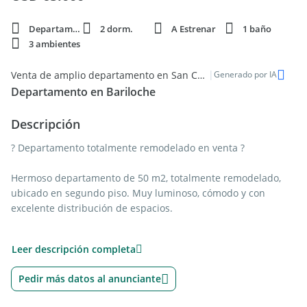
Departamento
2 dorm.
A Estrenar
1 baño
3 ambientes
|
Venta de amplio departamento en San Carlos de Bariloche
Generado por IA
Departamento en Bariloche
Descripción
? Departamento totalmente remodelado en venta ?
Hermoso departamento de 50 m2, totalmente remodelado,
ubicado en segundo piso. Muy luminoso, cómodo y con
excelente distribución de espacios.
Cuenta con:
Leer descripción completa
2 habitaciones
Cocina
Pedir más datos al anunciante
Lavadero
Living comedor amplio y luminoso