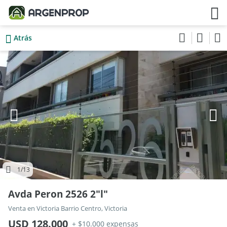
Atrás
1
/13
Avda Peron 2526 2"l"
Venta en Victoria Barrio Centro, Victoria
USD 128.000
+ $10.000 expensas