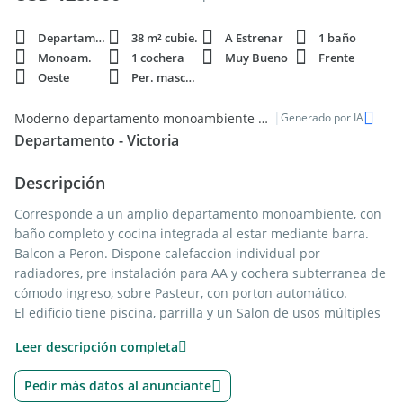
Departamento
38 m² cubie.
A Estrenar
1 baño
Monoam.
1 cochera
Muy Bueno
Frente
Oeste
Per. mascota
|
Moderno departamento monoambiente en venta en Victoria Barrio Centro
Generado por IA
Departamento - Victoria
Descripción
Corresponde a un amplio departamento monoambiente, con
baño completo y cocina integrada al estar mediante barra.
Balcon a Peron. Dispone calefaccion individual por
radiadores, pre instalación para AA y cochera subterranea de
cómodo ingreso, sobre Pasteur, con porton automático.
El edificio tiene piscina, parrilla y un Salon de usos múltiples
de interesantes dimensiones equipado con mesa, sillas, Aire
Leer descripción completa
acondicionado, cocina, agua caliente y baños.
Pedir más datos al anunciante
CMCPSI 4295