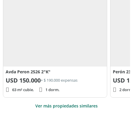
Avda Peron 2526 2"K"
Perón 23
USD
150.000
USD
12
+ $ 190.000 expensas
63 m² cubie.
1 dorm.
2 dorm
Ver más propiedades similares