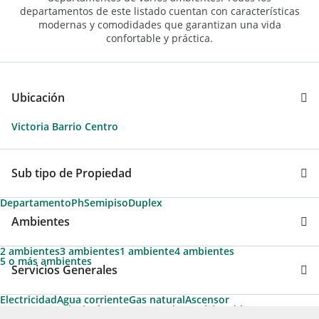
departamentos de este listado cuentan con características
modernas y comodidades que garantizan una vida
confortable y práctica.
Ubicación
Victoria Barrio Centro
Sub tipo de Propiedad
Departamento
Ph
Semipiso
Duplex
Ambientes
2 ambientes
3 ambientes
1 ambiente
4 ambientes
5 o más ambientes
Servicios Generales
Electricidad
Agua corriente
Gas natural
Ascensor
Ascensores principales
Ascensores de servicio
Cable