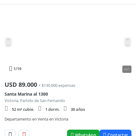
1
/19
601
USD
89.000
+ $130.000 expensas
Santa Marina al 1300
Victoria, Partido de San Fernando
52 m² cubie.
1 dorm.
30 años
Departamento en Venta en Victoria
WhatsApp
Contactar