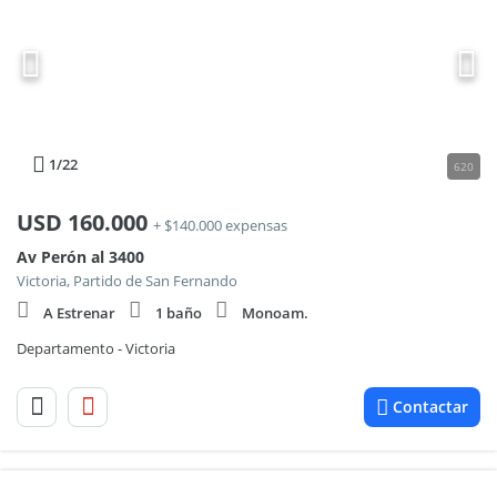
1
/22
620
USD
160.000
+ $140.000 expensas
Av Perón al 3400
Victoria, Partido de San Fernando
A Estrenar
1 baño
Monoam.
Departamento - Victoria
Contactar