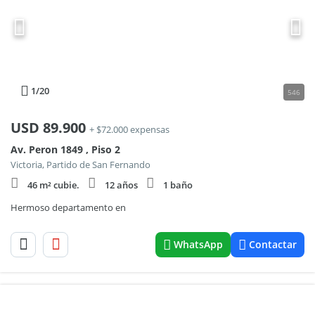
1
/20
546
USD
89.900
+ $72.000 expensas
Av. Peron 1849 , Piso 2
Victoria, Partido de San Fernando
46 m² cubie.
12 años
1 baño
Hermoso departamento en
WhatsApp
Contactar