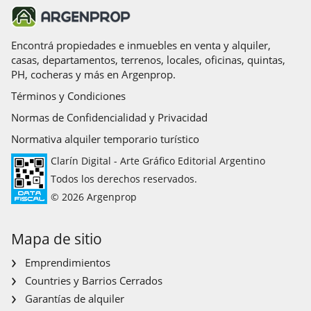
Permite Mascotas
Apto Crédito
Aire acondicionado individual
Calefacción
Calefacción tiro balanceado
Acceso para personas con movilidad reducida
Parrilla
Caldera
Pileta
Teléfono
Termotanque
Apto Profesional
Agua caliente
Encontrá propiedades e inmuebles en venta y alquiler,
casas, departamentos, terrenos, locales, oficinas, quintas,
PH, cocheras y más en Argenprop.
Términos y Condiciones
Normas de Confidencialidad y Privacidad
Normativa alquiler temporario turístico
Clarín Digital - Arte Gráfico Editorial Argentino
Todos los derechos reservados.
© 2026 Argenprop
Mapa de sitio
Emprendimientos
Countries y Barrios Cerrados
Garantías de alquiler