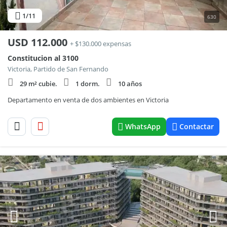
1
/11
630
USD
112.000
+ $130.000 expensas
Constitucion al 3100
Victoria, Partido de San Fernando
29 m² cubie.
1 dorm.
10 años
Departamento en venta de dos ambientes en Victoria
WhatsApp
Contactar