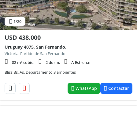
1
/20
622
USD
438.000
Uruguay 4075, San Fernando.
Victoria, Partido de San Fernando
82 m² cubie.
2 dorm.
A Estrenar
Bliss Bs. As. Departamento 3 ambientes
WhatsApp
Contactar