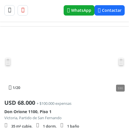
WhatsApp
Contactar
1
/20
590
USD
68.000
+ $100.000 expensas
Don Orione 1100, Piso 1
Victoria, Partido de San Fernando
35 m² cubie.
1 dorm.
1 baño