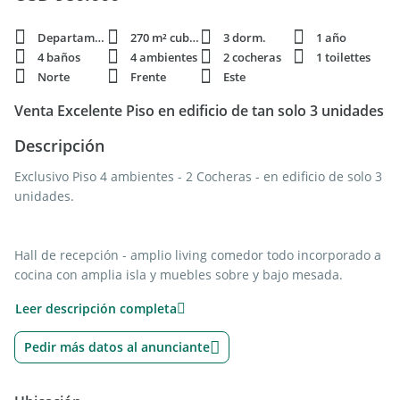
Departamento
270 m² cubie.
3 dorm.
1 año
4 baños
4 ambientes
2 cocheras
1 toilettes
Norte
Frente
Este
Venta Excelente Piso en edificio de tan solo 3 unidades
Descripción
Exclusivo Piso 4 ambientes - 2 Cocheras - en edificio de solo 3
unidades.
Hall de recepción - amplio living comedor todo incorporado a
cocina con amplia isla y muebles sobre y bajo mesada.
Leer descripción completa
3 dormitorios, todos en suite, el principal con vestidor y
amplio baño con yacuzzi.
Pedir más datos al anunciante
Los otros 2 dormitorios con amplios placares y uno de ellos
con doble altura para posible entrepiso y balcón aterrazado
con excelentes vistas a piletas.