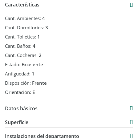
Características
Miembro CIA
Cant. Ambientes:
4
Cámara Inmobiliaria Argentina.
Cant. Dormitorios:
3
Las fotos, descripciones y demás datos son meramente
Cant. Toilettes:
1
descriptivos. Las medidas, superficies y designaciones
Cant. Baños:
4
exactas surgen del plano municipal y/o escritura.
Cant. Cocheras:
2
El precio puede estar sujeto a modificación.
Estado:
Excelente
Antiguedad:
1
Disposición:
Frente
Orientación:
E
Datos básicos
Venta
Superficie
USD 980.000
270 m2
Instalaciones del departamento