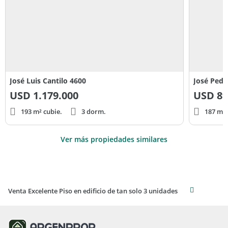
José Luis Cantilo 4600
José Pedr
USD
1.179.000
USD
89
193 m² cubie.
3 dorm.
187 m² 
Ver más propiedades similares
Venta Excelente Piso en edificio de tan solo 3 unidades