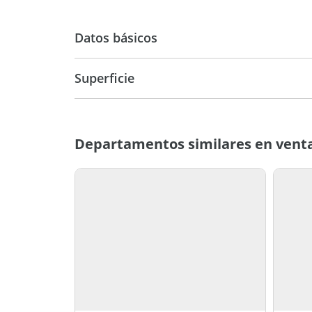
Datos básicos
Superficie
Departamento
139 m2
174 m
Departamentos similares en venta