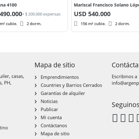
na 4100
490.000
USD
540.000
+ $ 200.000 expensas
m² cubie.
2 dorm.
156 m² cubie.
2 dorm.
Mapa de sitio
Contáct
iler, casas,
Escribinos a
Emprendimientos
s, PH,
info@argen
Countries y Barrios Cerrados
Garantías de alquiler
Noticias
Seguino
Publicar
Mi cuenta
Contáctanos
tino
Mapa de sitio