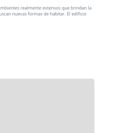
 ambientes realmente extensos que brindan la
scan nuevas formas de habitar. El edificio
 Sus amplios balcones y extensos ventanales,
 momentos de relax, pensados para
DESCUBIERTA | SOLARIUM | COCHERAS
o inoxidable Johnson y grifería monocomando.
rtero visor eléctrico.
adiadores.