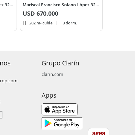
Mariscal Francisco Solano López 3200
Mariscal Francisco Solano López 3200
USD
670.000
202 m² cubie.
3 dorm.
anos
Grupo Clarín
clarín.com
prop.com
Apps
s