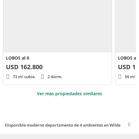
LOBOS al 0
LOBOS al 
USD
162.800
USD
13
73 m² cubie.
2 dorm.
59 m² c
Ver más propiedades similares
Disponible moderno departamento de 4 ambientes en Wilde