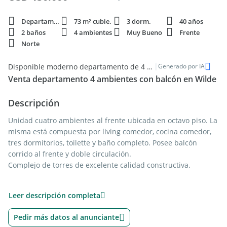
Departamento
73 m² cubie.
3 dorm.
40 años
2 baños
4 ambientes
Muy Bueno
Frente
Norte
|
Disponible moderno departamento de 4 ambientes en Wilde
Generado por IA
Venta departamento 4 ambientes con balcón en Wilde
Descripción
Unidad cuatro ambientes al frente ubicada en octavo piso. La
misma está compuesta por living comedor, cocina comedor,
tres dormitorios, toilette y baño completo. Posee balcón
corrido al frente y doble circulación.
Complejo de torres de excelente calidad constructiva.
Las superficies indicadas son a mero título informativo. No
Leer descripción completa
reflejan necesariamente con precisión la realidad de hecho
del inmueble ni las que surgen de los títulos y planos
Pedir más datos al anunciante
correspondientes