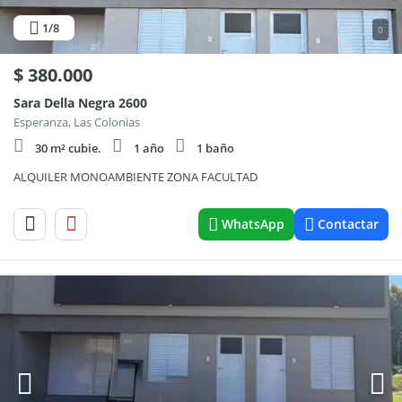
1
/8
0
$
380.000
Sara Della Negra 2600
Esperanza, Las Colonias
30 m² cubie.
1 año
1 baño
ALQUILER MONOAMBIENTE ZONA FACULTAD
WhatsApp
Contactar