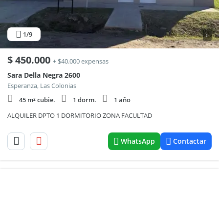
1
/9
0
$
450.000
+ $40.000 expensas
Sara Della Negra 2600
Esperanza, Las Colonias
45 m² cubie.
1 dorm.
1 año
ALQUILER DPTO 1 DORMITORIO ZONA FACULTAD
WhatsApp
Contactar