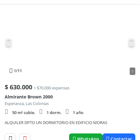
1
/11
0
$
630.000
+ $70.000 expensas
Almirante Brown 2000
Esperanza, Las Colonias
50 m² cubie.
1 dorm.
1 año
ALQUILER DPTO UN DORMITORIO EN EDIFICIO MORAS
WhatsApp
Contactar