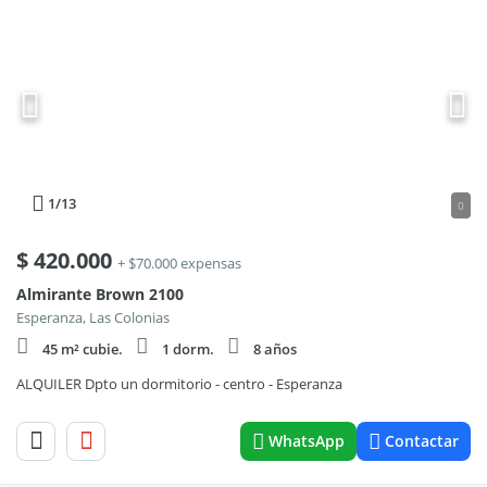
1
/13
0
$
420.000
+ $70.000 expensas
Almirante Brown 2100
Esperanza, Las Colonias
45 m² cubie.
1 dorm.
8 años
ALQUILER Dpto un dormitorio - centro - Esperanza
WhatsApp
Contactar