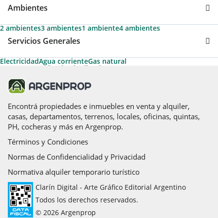
Ambientes
2 ambientes
3 ambientes
1 ambiente
4 ambientes
Servicios Generales
Electricidad
Agua corriente
Gas natural
Acepta Garantías de Alquiler de Argenprop
Ascensor
Ascensores principales
Ascensores de servicio
Permite Mascotas
Termotanque
Agua caliente
Apto Profesional
Aire acondicionado individual
Parrilla
Cable
Calefacción
Acceso para personas con movilidad reducida
Caldera
Calefon
Solarium
Calefacción tiro balanceado
Encontrá propiedades e inmuebles en venta y alquiler,
casas, departamentos, terrenos, locales, oficinas, quintas,
PH, cocheras y más en Argenprop.
Términos y Condiciones
Normas de Confidencialidad y Privacidad
Normativa alquiler temporario turístico
Clarín Digital - Arte Gráfico Editorial Argentino
Todos los derechos reservados.
© 2026 Argenprop