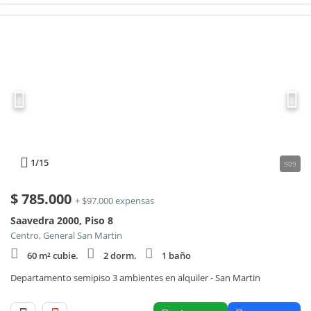
1
/15
909
$
785.000
+ $97.000 expensas
Saavedra 2000, Piso 8
Centro, General San Martin
60 m² cubie.
2 dorm.
1 baño
Departamento semipiso 3 ambientes en alquiler - San Martin