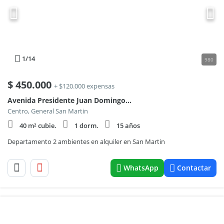
1
/14
980
$
450.000
+ $120.000 expensas
Avenida Presidente Juan Domingo Perón 3600, Piso 1
Centro, General San Martin
40 m² cubie.
1 dorm.
15 años
Departamento 2 ambientes en alquiler en San Martin
WhatsApp
Contactar