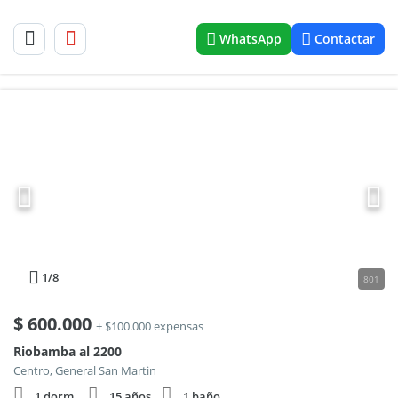
WhatsApp
Contactar
1
/8
801
$
600.000
+ $100.000 expensas
Riobamba al 2200
Centro, General San Martin
1 dorm.
15 años
1 baño