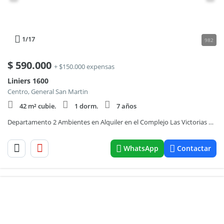
1
/17
982
$
590.000
+ $150.000 expensas
Liniers 1600
Centro, General San Martin
42 m² cubie.
1 dorm.
7 años
Departamento 2 Ambientes en Alquiler en el Complejo Las Victorias Plaza
WhatsApp
Contactar