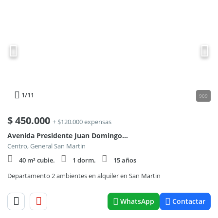
1
/11
909
$
450.000
+ $120.000 expensas
Avenida Presidente Juan Domingo Perón 3600, Piso 1
Centro, General San Martin
40 m² cubie.
1 dorm.
15 años
Departamento 2 ambientes en alquiler en San Martin
WhatsApp
Contactar