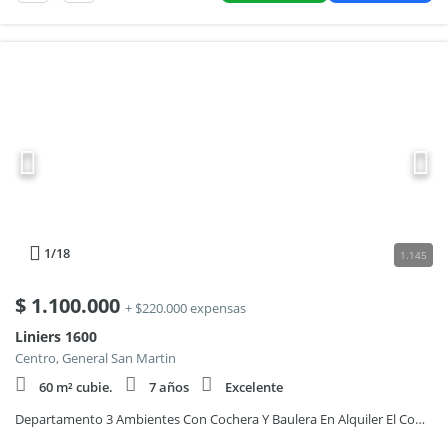
1
/18
1.145
$
1.100.000
+ $220.000 expensas
Liniers 1600
Centro, General San Martin
60 m² cubie.
7 años
Excelente
Departamento 3 Ambientes Con Cochera Y Baulera En Alquiler El Complejo Las Victorias Plaza San Martín