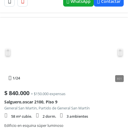
WhatsApp
Contactar
1
/24
801
$
840.000
+ $150.000 expensas
Salguero,oscar 2100, Piso 9
General San Martin, Partido de General San Martín
58 m² cubie.
2 dorm.
3 ambientes
Edificio en esquina súper luminoso