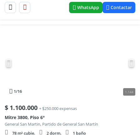
WhatsApp
Contactar
1
/16
1.144
$
1.100.000
+ $250.000 expensas
Mitre 3800, Piso 6°
General San Martin, Partido de General San Martín
78 m² cubie.
2 dorm.
1 baño