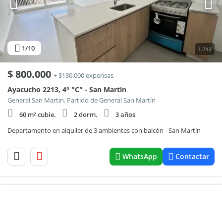
1
/10
1.713
$
800.000
+ $130.000 expensas
Ayacucho 2213, 4° "C" - San Martin
General San Martin, Partido de General San Martín
60 m² cubie.
2 dorm.
3 años
Departamento en alquiler de 3 ambientes con balcón - San Martín
WhatsApp
Contactar