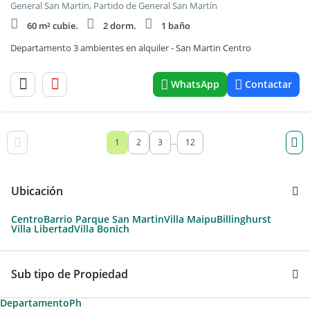
General San Martin, Partido de General San Martín
60 m² cubie.
2 dorm.
1 baño
Departamento 3 ambientes en alquiler - San Martin Centro
WhatsApp
Contactar
1
2
3
12
...
Ubicación
Centro
Barrio Parque San Martin
Villa Maipu
Billinghurst
Villa Libertad
Villa Bonich
Sub tipo de Propiedad
Departamento
Ph