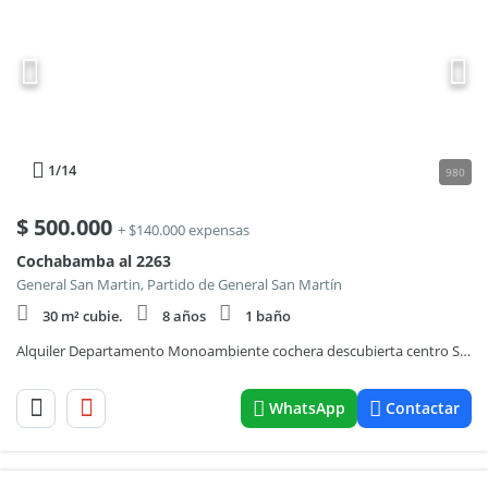
1
/14
980
$
500.000
+ $140.000 expensas
Cochabamba al 2263
General San Martin, Partido de General San Martín
30 m² cubie.
8 años
1 baño
Alquiler Departamento Monoambiente cochera descubierta centro San Martin
WhatsApp
Contactar