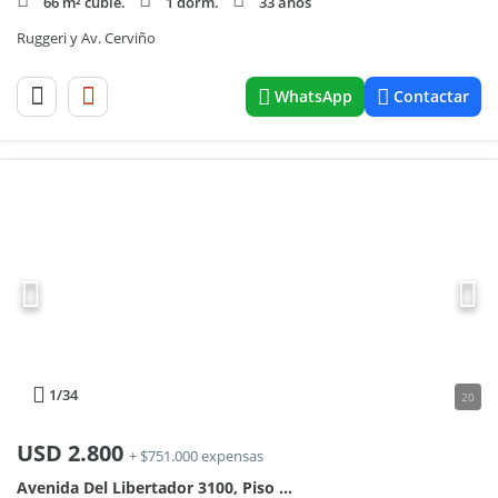
66 m² cubie.
1 dorm.
33 años
Ruggeri y Av. Cerviño
WhatsApp
Contactar
1
/34
20
USD
2.800
+ $751.000 expensas
Avenida Del Libertador 3100, Piso 13