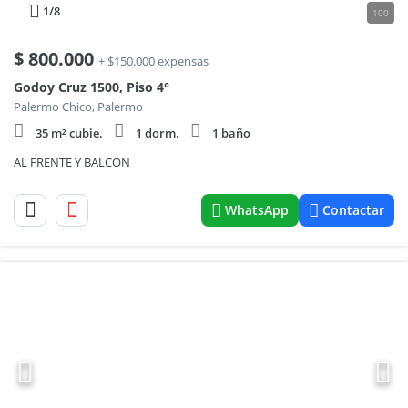
1
/8
100
$
800.000
+ $150.000 expensas
Godoy Cruz 1500, Piso 4°
Palermo Chico, Palermo
35 m² cubie.
1 dorm.
1 baño
AL FRENTE Y BALCON
WhatsApp
Contactar