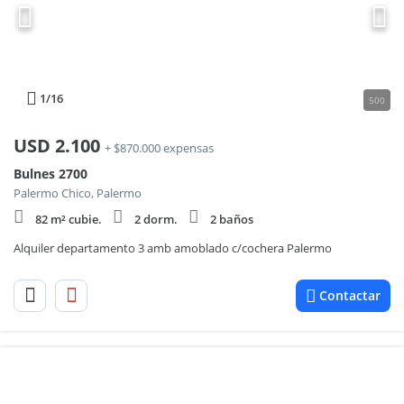
1
/16
500
USD
2.100
+ $870.000 expensas
Bulnes 2700
Palermo Chico, Palermo
82 m² cubie.
2 dorm.
2 baños
Alquiler departamento 3 amb amoblado c/cochera Palermo
Contactar