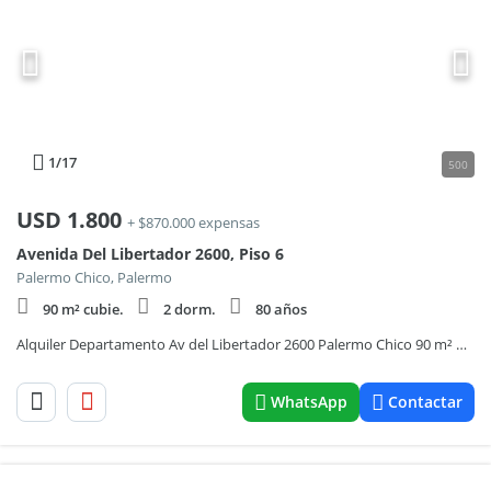
1
/17
500
USD
1.800
+ $870.000 expensas
Avenida Del Libertador 2600, Piso 6
Palermo Chico, Palermo
90 m² cubie.
2 dorm.
80 años
Alquiler Departamento Av del Libertador 2600 Palermo Chico 90 m² Cochera
WhatsApp
Contactar