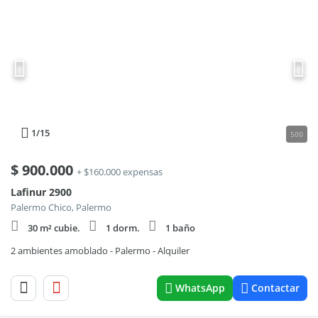
1
/15
500
$
900.000
+ $160.000 expensas
Lafinur 2900
Palermo Chico, Palermo
30 m² cubie.
1 dorm.
1 baño
2 ambientes amoblado - Palermo - Alquiler
WhatsApp
Contactar