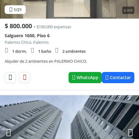
1
/21
6.009
$
800.000
+ $160.000 expensas
Salguero 1600, Piso 6
Palermo Chico, Palermo
1 dorm.
1 baño
2 ambientes
Alquiler de 2 ambientes en PALERMO CHICO.
WhatsApp
Contactar