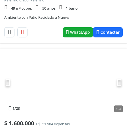
Palermo Chico, Palermo
49 m² cubie.
50 años
1 baño
Ambiente con Patio Reciclado a Nuevo
WhatsApp
Contactar
1
/23
124
$
1.600.000
+ $351.984 expensas