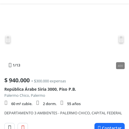
1
/13
400
$
940.000
+ $300.000 expensas
República Árabe Siria 3000, Piso P.B.
Palermo Chico, Palermo
60 m² cubie.
2 dorm.
55 años
DEPARTAMENTO 3 AMBIENTES - PALERMO CHICO, CAPITAL FEDERAL
Contactar