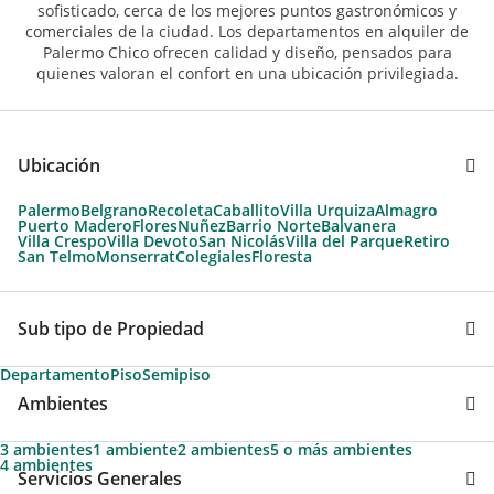
sofisticado, cerca de los mejores puntos gastronómicos y
comerciales de la ciudad. Los departamentos en alquiler de
Palermo Chico ofrecen calidad y diseño, pensados para
quienes valoran el confort en una ubicación privilegiada.
Ubicación
Palermo
Belgrano
Recoleta
Caballito
Villa Urquiza
Almagro
Puerto Madero
Flores
Nuñez
Barrio Norte
Balvanera
Villa Crespo
Villa Devoto
San Nicolás
Villa del Parque
Retiro
San Telmo
Monserrat
Colegiales
Floresta
Sub tipo de Propiedad
Departamento
Piso
Semipiso
Ambientes
3 ambientes
1 ambiente
2 ambientes
5 o más ambientes
4 ambientes
Servicios Generales