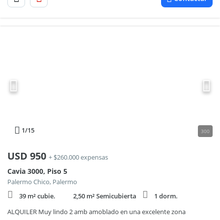
1
/15
300
USD
950
+ $260.000 expensas
Cavia 3000, Piso 5
Palermo Chico, Palermo
39 m² cubie.
2,50 m² Semicubierta
1 dorm.
ALQUILER Muy lindo 2 amb amoblado en una excelente zona