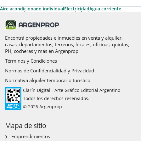
Aire acondicionado individual
Electricidad
Agua corriente
Gas natural
Ascensor
Ascensores principales
Ascensores de servicio
Amoblado
Acepta Garantías de Alquiler de Argenprop
Cable
Apto Profesional
Calefacción
Permite Mascotas
Acceso para personas con movilidad reducida
Calefacción tiro balanceado
Agua caliente central
Pileta
Solarium
Encontrá propiedades e inmuebles en venta y alquiler,
Teléfono
Termotanque
casas, departamentos, terrenos, locales, oficinas, quintas,
PH, cocheras y más en Argenprop.
Términos y Condiciones
Normas de Confidencialidad y Privacidad
Normativa alquiler temporario turístico
Clarín Digital - Arte Gráfico Editorial Argentino
Todos los derechos reservados.
© 2026 Argenprop
Mapa de sitio
Emprendimientos