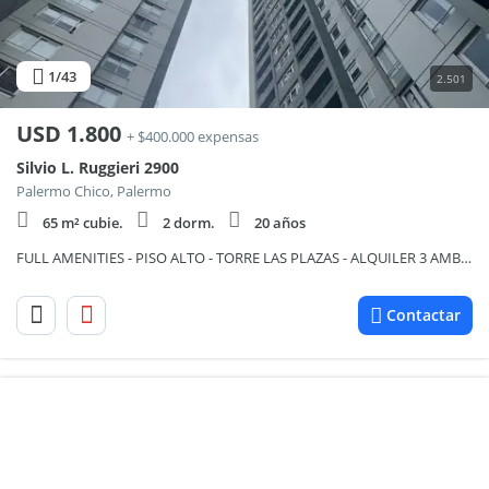
1
/43
2.501
USD
1.800
+ $400.000 expensas
Silvio L. Ruggieri 2900
Palermo Chico, Palermo
65 m² cubie.
2 dorm.
20 años
FULL AMENITIES - PISO ALTO - TORRE LAS PLAZAS - ALQUILER 3 AMBIENTES PALERMO - COCHERA
Contactar