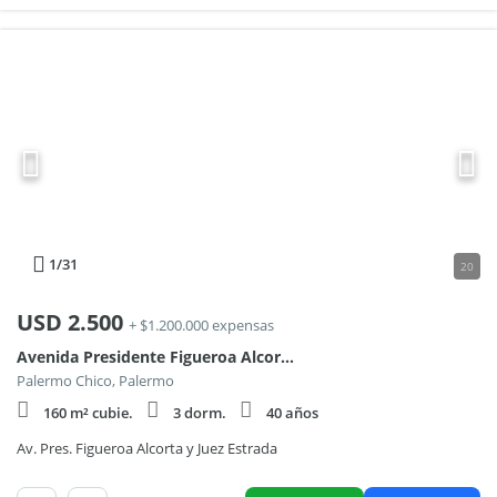
1
/31
20
USD
2.500
+ $1.200.000 expensas
Avenida Presidente Figueroa Alcorta 3000, Piso 1
Palermo Chico, Palermo
160 m² cubie.
3 dorm.
40 años
Av. Pres. Figueroa Alcorta y Juez Estrada