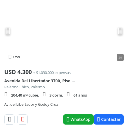
1
/59
20
USD
4.300
+ $1.030.000 expensas
Avenida Del Libertador 3700, Piso 12
Palermo Chico, Palermo
204,40 m² cubie.
3 dorm.
61 años
Av. del Libertador y Godoy Cruz
WhatsApp
Contactar