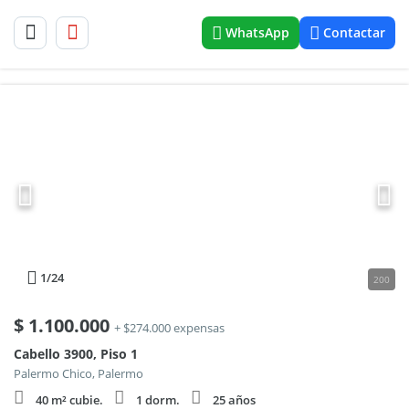
WhatsApp
Contactar
1
/24
200
$
1.100.000
+ $274.000 expensas
Cabello 3900, Piso 1
Palermo Chico, Palermo
40 m² cubie.
1 dorm.
25 años