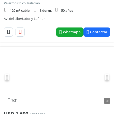
Palermo Chico, Palermo
120 m² cubie.
3 dorm.
50 años
Av. del Libertador y Lafinur
WhatsApp
Contactar
1
/21
20
USD
1.600