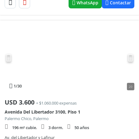
WhatsApp
Contactar
1
/30
20
USD
3.600
+ $1.060.000 expensas
Avenida Del Libertador 3100, Piso 1
Palermo Chico, Palermo
196 m² cubie.
3 dorm.
50 años
Av. del Libertador y Lafinur