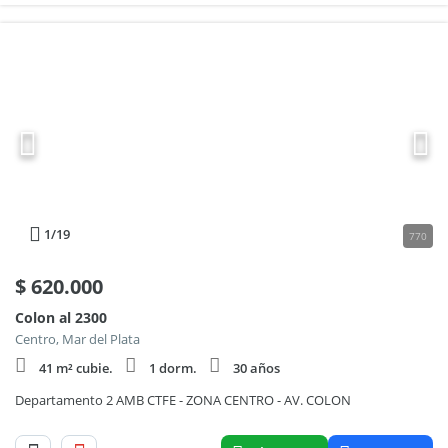
1
/19
770
$
620.000
Colon al 2300
Centro, Mar del Plata
41 m² cubie.
1 dorm.
30 años
Departamento 2 AMB CTFE - ZONA CENTRO - AV. COLON