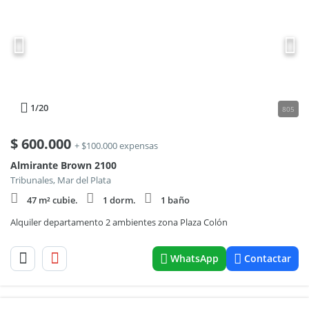
1
/20
805
$
600.000
+ $100.000 expensas
Almirante Brown 2100
Tribunales, Mar del Plata
47 m² cubie.
1 dorm.
1 baño
Alquiler departamento 2 ambientes zona Plaza Colón
WhatsApp
Contactar