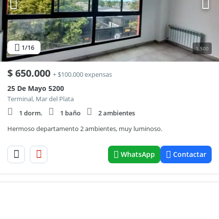
1
/16
1.500
$
650.000
+ $100.000 expensas
25 De Mayo 5200
Terminal, Mar del Plata
1 dorm.
1 baño
2 ambientes
Hermoso departamento 2 ambientes, muy luminoso.
WhatsApp
Contactar