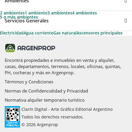
Ambientes
2 ambientes
1 ambiente
3 ambientes
4 ambientes
5 o más ambientes
Servicios Generales
Electricidad
Agua corriente
Gas natural
Ascensores principales
Calefacción tiro balanceado
Calefacción
Ascensor
Ascensores de servicio
Acepta Garantías de Alquiler de Argenprop
Cable
Amoblado
Teléfono
Permite Mascotas
Termotanque
Aire acondicionado individual
Apto Profesional
Agua caliente
Caldera
Calefon
Gas envasado
Encontrá propiedades e inmuebles en venta y alquiler,
casas, departamentos, terrenos, locales, oficinas, quintas,
PH, cocheras y más en Argenprop.
Términos y Condiciones
Normas de Confidencialidad y Privacidad
Normativa alquiler temporario turístico
Clarín Digital - Arte Gráfico Editorial Argentino
Todos los derechos reservados.
© 2026 Argenprop