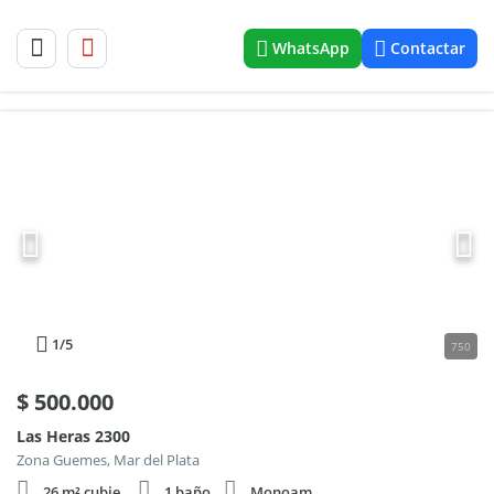
WhatsApp
Contactar
1
/5
750
$
500.000
Las Heras 2300
Zona Guemes, Mar del Plata
26 m² cubie.
1 baño
Monoam.