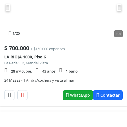
1
/25
900
$
700.000
+ $150.000 expensas
LA RIOJA 1000, Piso 6
La Perla Sur, Mar del Plata
28 m² cubie.
43 años
1 baño
24 MESES - 1 Amb c/cochera y vista al mar
WhatsApp
Contactar