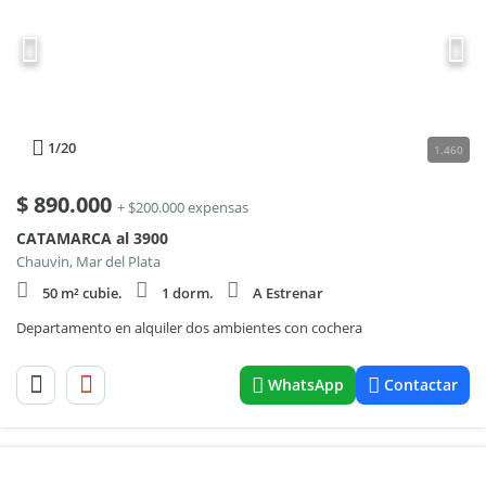
1
/20
1.460
$
890.000
+ $200.000 expensas
CATAMARCA al 3900
Chauvin, Mar del Plata
50 m² cubie.
1 dorm.
A Estrenar
Departamento en alquiler dos ambientes con cochera
WhatsApp
Contactar