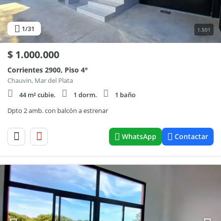
1
/31
1.501
$
1.000.000
Corrientes 2900, Piso 4°
Chauvin, Mar del Plata
44 m² cubie.
1 dorm.
1 baño
Dpto 2 amb. con balcón a estrenar
WhatsApp
Contactar