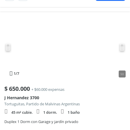
1
/7
50
$
650.000
+ $60.000 expensas
J Hernandez 3700
Tortuguitas, Partido de Malvinas Argentinas
45 m² cubie.
1 dorm.
1 baño
Duplex 1 Dorm con Garage y jardín privado