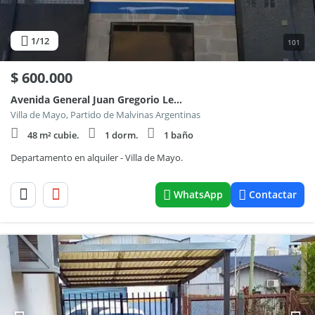
1
/12
101
$
600.000
Avenida General Juan Gregorio Lemos 1917
Villa de Mayo, Partido de Malvinas Argentinas
48 m² cubie.
1 dorm.
1 baño
Departamento en alquiler - Villa de Mayo.
WhatsApp
Contactar