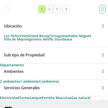
1
2
3
6
...
Ubicación
Los Polvorines
Grand Bourg
Tortuguitas
Pablo Nogues
Villa de Mayo
Ingeniero Adolfo Sourdeaux
Sub tipo de Propiedad
Departamento
Ambientes
2 ambientes
1 ambiente
3 ambientes
Servicios Generales
Electricidad
Termotanque
Permite Mascotas
Gas natural
Acepta Garantías de Alquiler de Argenprop
Agua corriente
Parrilla
Agua caliente
Gas envasado