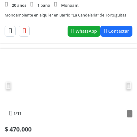
20 años
1 baño
Monoam.
Monoambiente en alquiler en Barrio "La Candelaria" de Tortuguitas
WhatsApp
Contactar
1
/11
6
$
470.000