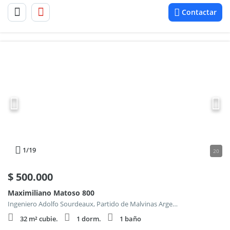
Contactar
1
/19
20
$
500.000
Maximiliano Matoso 800
Ingeniero Adolfo Sourdeaux, Partido de Malvinas Argentinas
32 m² cubie.
1 dorm.
1 baño