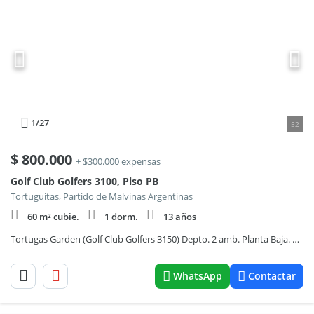
1
/27
52
$
800.000
+ $300.000 expensas
Golf Club Golfers 3100, Piso PB
Tortuguitas, Partido de Malvinas Argentinas
60 m² cubie.
1 dorm.
13 años
Tortugas Garden (Golf Club Golfers 3150) Depto. 2 amb. Planta Baja. Galeria. Cochera. Amenities
WhatsApp
Contactar