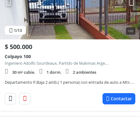
1
/13
100
$
500.000
Colpayo 100
Ingeniero Adolfo Sourdeaux, Partido de Malvinas Argentinas
30 m² cubie.
1 dorm.
2 ambientes
Departamento P,Baja 2 amb.( 1 persona) con entrada de auto a Mts de Ruta 202- Malvinas Argen
Contactar