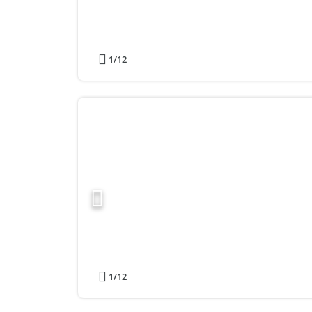
1
/12
1
/12