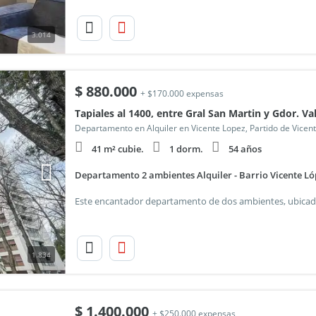
3.014
$
880.000
+ $170.000 expensas
Tapiales al 1400, entre Gral San Martin y Gdor. Va
Departamento en Alquiler en Vicente Lopez, Partido de Vicen
41 m² cubie.
1 dorm.
54 años
Departamento 2 ambientes Alquiler - Barrio Vicente Ló
1.834
$
1.400.000
+ $250.000 expensas