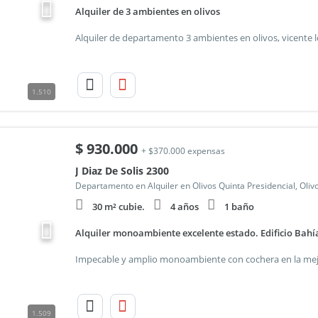
Alquiler de 3 ambientes en olivos
1.510
$
930.000
+ $370.000 expensas
J Diaz De Solis 2300
Departamento en Alquiler en Olivos Quinta Presidencial, Oliv
30 m² cubie.
4 años
1 baño
Alquiler monoambiente excelente estado. Edificio Bahía
1.509