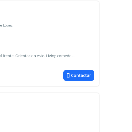
te López
Departamento de 3 ambientes en vicente lópez. Ubicado al frente. Orientacion este. Living comedor con pisos de cerámicos con salida a balcón terraza con parrilla, cocina integrada con espacio para lavarropas. 2 dormitorios y un baño completo. Cochera. Para verlo comunicarse al alvarez dupot propiedades . .
Contactar