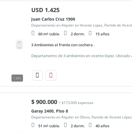
USD
1.425
Juan Carlos Cruz 1900
Departamento en Alquiler en Vicente Lopez, Partido de Vicen
60 m² cubie.
2 dorm.
15 años
3 Ambientes al frente con cochera .
1.800
$
900.000
+ $173.000 expensas
Garay 2400, Piso 8
Departamento en Alquiler en Olivos, Partido de Vicente López
51 m² cubie.
2 dorm.
40 años