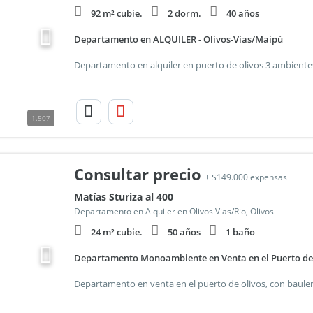
92 m² cubie.
2 dorm.
40 años
Departamento en ALQUILER - Olivos-Vías/Maipú
1.507
Consultar precio
+ $149.000 expensas
Matías Sturiza al 400
Departamento en Alquiler en Olivos Vias/Rio, Olivos
24 m² cubie.
50 años
1 baño
Departamento Monoambiente en Venta en el Puerto de