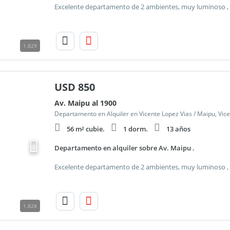
1.829
USD
850
Av. Maipu al 1900
Departamento en Alquiler en Vicente Lopez Vias / Maipu, Vic
56 m² cubie.
1 dorm.
13 años
Departamento en alquiler sobre Av. Maipu .
1.828