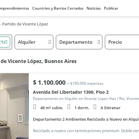
mprendimientos
Countries y Barrios Cerrados
Noticias
Publicar
Partido de Vicente López
Alquiler
Departamento
Precio
(1)
 de Vicente López, Buenos Aires
$
1.100.000
+ $190.000 expensas
Avenida Del Libertador 1300, Piso 2
Departamento en Alquiler en Vicente Lopez Vias / Rio, Vicent
46 m² cubie.
1 dorm.
A Estrenar
Departamento 2 Ambientes Reciclado a Nuevo en Alquile