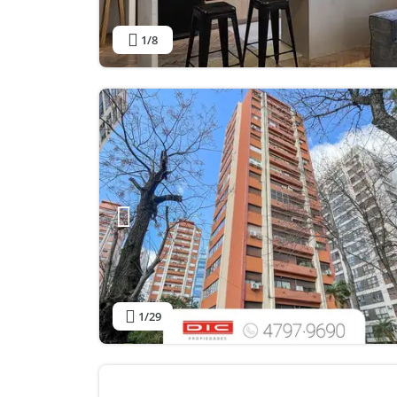
1
/8
1
/29