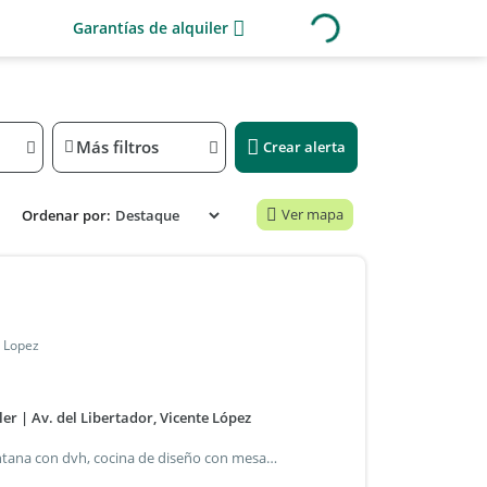
Garantías de alquiler
Más filtros
Crear alerta
Ver mapa
Ordenar por:
e Lopez
r | Av. del Libertador, Vicente López
Reciclado a nuevo con terminaciones premium. Doble ventana con dvh, cocina de diseño con mesada purastone taj mahal y muebles a medida; baño en microcemento con mampara de vidrio templado; pisos de madera pulidos e hidrolaqueados, aire acondicionado en todos los ambientes y amplia terraza de uso común con vista al río.