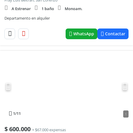
Fray Luis Beltran, San Lorenzo
A Estrenar
1 baño
Monoam.
Departamento en alquiler
WhatsApp
Contactar
1
/11
1
$
600.000
+ $67.000 expensas