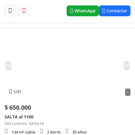
WhatsApp
Contactar
1
/21
1
$
650.000
SALTA al 1100
San Lorenzo, Santa Fe
134 m² cubie.
2 dorm.
35 años