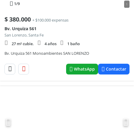
1
/9
1
$
380.000
+ $100.000 expensas
Bv. Urquiza 561
San Lorenzo, Santa Fe
27 m² cubie.
4 años
1 baño
Bv. Urquiza 561 Monoambientes SAN LORENZO
WhatsApp
Contactar