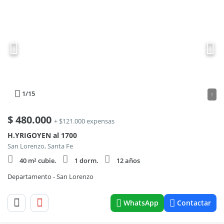
1
/15
1
$
480.000
+ $121.000 expensas
H.YRIGOYEN al 1700
San Lorenzo, Santa Fe
40 m² cubie.
1 dorm.
12 años
Departamento - San Lorenzo
WhatsApp
Contactar