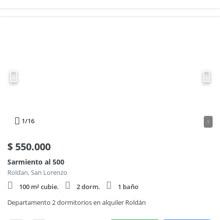
1
/16
1
$
550.000
Sarmiento al 500
Roldan, San Lorenzo
100 m² cubie.
2 dorm.
1 baño
Departamento 2 dormitorios en alquiler Roldán