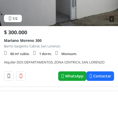
1
/2
2
$
300.000
Mariano Moreno 300
Barrio Sargento Cabral, San Lorenzo
60 m² cubie.
1 dorm.
Monoam.
Alquiler DOS DEPARTAMENTOS, ZONA CENTRICA, SAN LORENZO
WhatsApp
Contactar