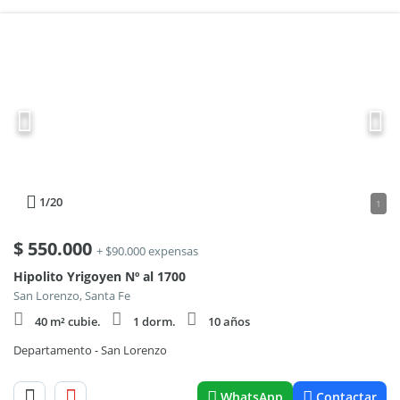
1
/20
1
$
550.000
+ $90.000 expensas
Hipolito Yrigoyen Nº al 1700
San Lorenzo, Santa Fe
40 m² cubie.
1 dorm.
10 años
Departamento - San Lorenzo
WhatsApp
Contactar