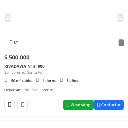
1
/1
1
$
500.000
RIVADAVIA Nº al 800
San Lorenzo, Santa Fe
50 m² cubie.
1 dorm.
5 años
Departamento - San Lorenzo
WhatsApp
Contactar