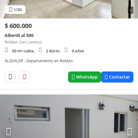
1
/20
8
$
600.000
Alberdi al 500
Roldan, San Lorenzo
50 m² cubie.
2 dorm.
4 años
ALQUILER - Departamento en Roldan
WhatsApp
Contactar