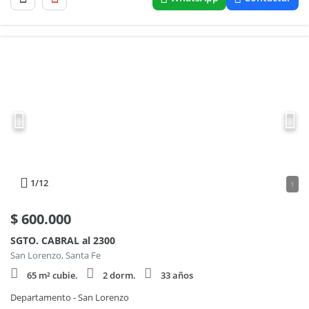
1
/12
1
$
600.000
SGTO. CABRAL al 2300
San Lorenzo, Santa Fe
65 m² cubie.
2 dorm.
33 años
Departamento - San Lorenzo