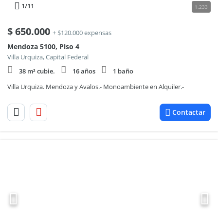
1
/11
1.233
$
650.000
+ $120.000 expensas
Mendoza 5100, Piso 4
Villa Urquiza, Capital Federal
38 m² cubie.
16 años
1 baño
Villa Urquiza. Mendoza y Avalos.- Monoambiente en Alquiler.-
Contactar