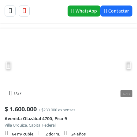
WhatsApp
Contactar
1
/27
1.715
$
1.600.000
+ $230.000 expensas
Avenida Olazábal 4700, Piso 9
Villa Urquiza, Capital Federal
64 m² cubie.
2 dorm.
24 años