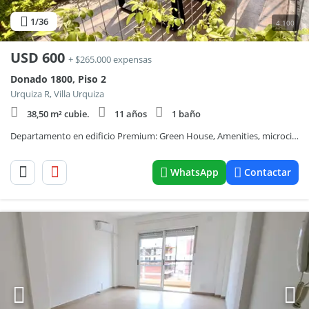
1
/36
4.100
USD
600
+ $265.000 expensas
Donado 1800, Piso 2
Urquiza R, Villa Urquiza
38,50 m² cubie.
11 años
1 baño
Departamento en edificio Premium: Green House, Amenities, microcine, dos piscinas, balcon aterrazado al contrafrente, vista arbolada. Aquí el Departamento:
WhatsApp
Contactar