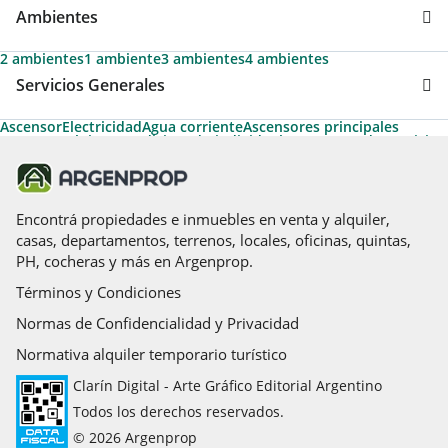
Ambientes
2 ambientes
1 ambiente
3 ambientes
4 ambientes
Servicios Generales
Ascensor
Electricidad
Agua corriente
Ascensores principales
Gas natural
Aire acondicionado individual
Ascensores de servicio
Apto Profesional
Permite Mascotas
Acepta Garantías de Alquiler de Argenprop
Agua caliente
Calefacción
Acceso para personas con movilidad reducida
Termotanque
Caldera
Parrilla
Pileta
Cable
Agua caliente central
Solarium
Encontrá propiedades e inmuebles en venta y alquiler,
casas, departamentos, terrenos, locales, oficinas, quintas,
PH, cocheras y más en Argenprop.
Términos y Condiciones
Normas de Confidencialidad y Privacidad
Normativa alquiler temporario turístico
Clarín Digital - Arte Gráfico Editorial Argentino
Todos los derechos reservados.
© 2026 Argenprop