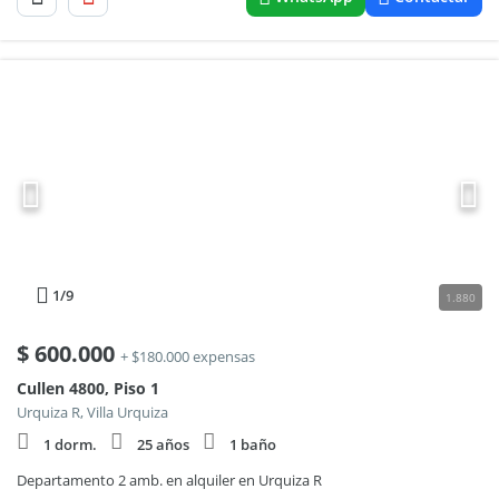
1
/9
1.880
$
600.000
+ $180.000 expensas
Cullen 4800, Piso 1
Urquiza R, Villa Urquiza
1 dorm.
25 años
1 baño
Departamento 2 amb. en alquiler en Urquiza R