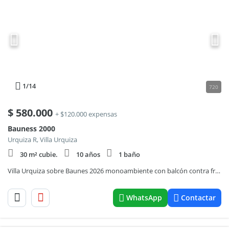
1
/14
720
$
580.000
+ $120.000 expensas
Bauness 2000
Urquiza R, Villa Urquiza
30 m² cubie.
10 años
1 baño
Villa Urquiza sobre Baunes 2026 monoambiente con balcón contra frente cocina integrada excelente ubicación.
WhatsApp
Contactar