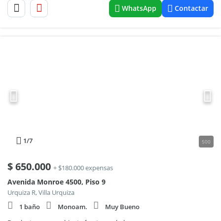
WhatsApp
Contactar
1
/7
500
$
650.000
+ $180.000 expensas
Avenida Monroe 4500, Piso 9
Urquiza R, Villa Urquiza
1 baño
Monoam.
Muy Bueno