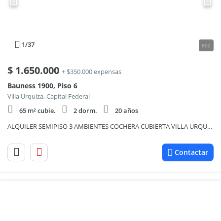
1
/37
802
$
1.650.000
+ $350.000 expensas
Bauness 1900, Piso 6
Villa Urquiza, Capital Federal
65 m² cubie.
2 dorm.
20 años
ALQUILER SEMIPISO 3 AMBIENTES COCHERA CUBIERTA VILLA URQUIZA
Contactar