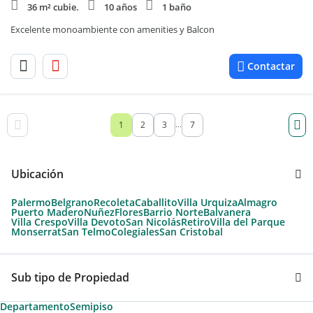
36 m² cubie.
10 años
1 baño
Excelente monoambiente con amenities y Balcon
Contactar
1
2
3
7
...
Ubicación
Palermo
Belgrano
Recoleta
Caballito
Villa Urquiza
Almagro
Puerto Madero
Nuñez
Flores
Barrio Norte
Balvanera
Villa Crespo
Villa Devoto
San Nicolás
Retiro
Villa del Parque
Monserrat
San Telmo
Colegiales
San Cristobal
Sub tipo de Propiedad
Departamento
Semipiso