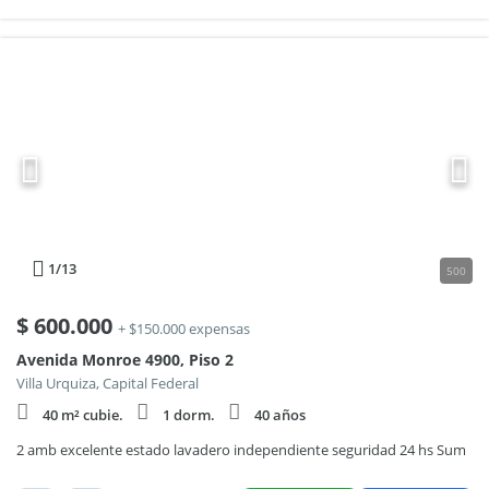
1
/13
500
$
600.000
+ $150.000 expensas
Avenida Monroe 4900, Piso 2
Villa Urquiza, Capital Federal
40 m² cubie.
1 dorm.
40 años
2 amb excelente estado lavadero independiente seguridad 24 hs Sum