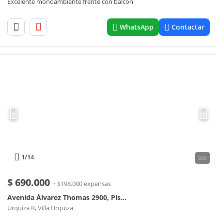
Excelente monoambiente frente con balcon
WhatsApp
Contactar
1
/14
500
$
690.000
+ $198.000 expensas
Avenida Álvarez Thomas 2900, Piso 9
Urquiza R, Villa Urquiza