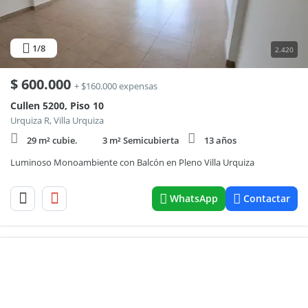
1
/8
2.420
$
600.000
+ $160.000 expensas
Cullen 5200, Piso 10
Urquiza R, Villa Urquiza
29 m² cubie.
3 m² Semicubierta
13 años
Luminoso Monoambiente con Balcón en Pleno Villa Urquiza
WhatsApp
Contactar