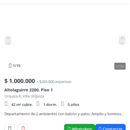
1
/15
2.000
$
1.000.000
+ $260.000 expensas
Altolaguirre 2200, Piso 1
Urquiza R, Villa Urquiza
42 m² cubie.
1 dorm.
5 años
Departamento de 2 ambientes con balcón y patio. Amplio y luminoso. En impecable estado.-
WhatsApp
Contactar