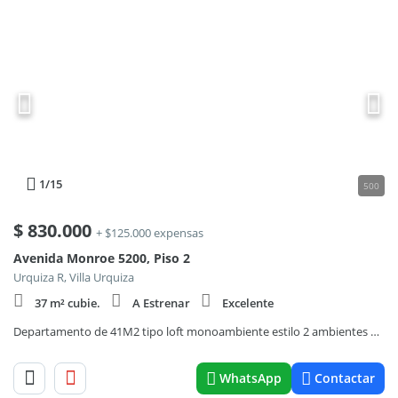
1
/15
500
$
830.000
+ $125.000 expensas
Avenida Monroe 5200, Piso 2
Urquiza R, Villa Urquiza
37 m² cubie.
A Estrenar
Excelente
Departamento de 41M2 tipo loft monoambiente estilo 2 ambientes en alquiler, Monroe al 5200, con FULL Amenities.
WhatsApp
Contactar