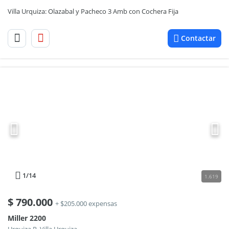
Villa Urquiza: Olazabal y Pacheco 3 Amb con Cochera Fija
Contactar
1
/14
1.619
$
790.000
+ $205.000 expensas
Miller 2200