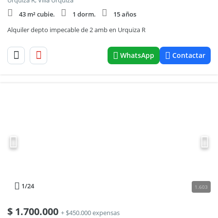
Urquiza R, Villa Urquiza
43 m² cubie.
1 dorm.
15 años
Alquiler depto impecable de 2 amb en Urquiza R
WhatsApp
Contactar
1
/24
1.603
$
1.700.000
+ $450.000 expensas