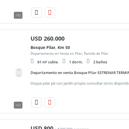
780
USD
260.000
Bosque Pilar, Km 50
Departamento en Venta en Pilar, Partido de Pilar
61 m² cubie.
1 dorm.
2 baños
Departamento en venta Bosque Pilar ESTRENAR TERM
764
USD
800