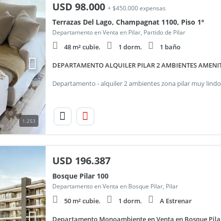
USD
98.000
+ $450.000 expensas
Terrazas Del Lago, Champagnat 1100, Piso 1°
Departamento en Venta en Pilar, Partido de Pilar
48 m² cubie.
1 dorm.
1 baño
DEPARTAMENTO ALQUILER PILAR 2 AMBIENTES AMENIT
1.253
USD
196.387
Bosque Pilar 100
Departamento en Venta en Bosque Pilar, Pilar
50 m² cubie.
1 dorm.
A Estrenar
Departamento Monoambiente en Venta en Bosque Pilar,