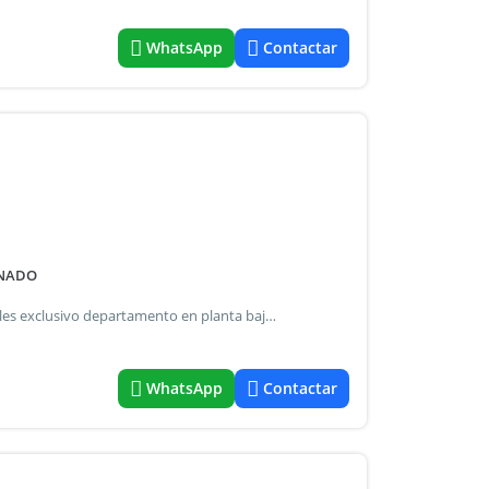
WhatsApp
Contactar
INADO
Osque pilar pb con jardín propio consultar otros disponibles exclusivo departamento en planta baja, rodeado de arboleda y naturaleza, ubicado en una zona estratégica de pilar, con excelente acceso a panamericana ramal pilar y cercano a hospital austral, sanatorio las lomas, centro médico pilar, centros comerciales, restaurantes y servicios. La unidad cuenta con 2 ambientes, 2 baños, espacios amplios y luminosos, galería con parrilla y jardín propio de 84 m². Superficie total: 171,89 m². Amenities premium: piscina in/out, spa, sauna, jacuzzi, gimnasio, cowork, quincho, cafetería, canchas de paddle, wellness y circuito aeróbico. Un lugar ideal para vivir con verde, seguridad, confort y todo cerca.
WhatsApp
Contactar