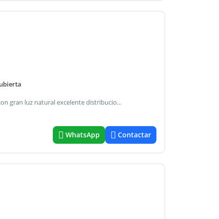
ubierta
Departamento de dos ambientes excelente patio propio con gran luz natural excelente distribucion cochera fija subterranea excelente ubicacion a 3 cuadras de la plaza - centro de pilar cercania a comercios - bancos
WhatsApp
Contactar