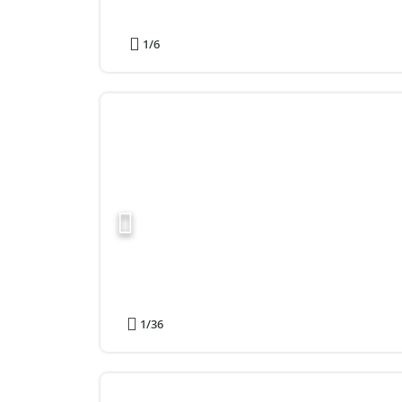
1
/6
1
/36