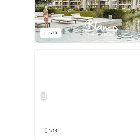
1
/10
1
/14