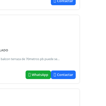
Contactar
BLADO
Departamento de 2 dormitorios con una excelente vista y balcon terraza de 70metros pb puede ser temporario u$s 1000 0 1200 dependiendo el periodo impecable departamento en una planta con gran balcon terraza gran living comedor cocina integrada con lavadero incluido, dos banos completos dormitorio principal en suite con bano privado cochera edificio cuenta con amplios jardines, cocheras de cortesia, pile con solariun zoom para festejar cumpleanos. Muy cerca de paseo champagnat y la universidad del salvador
WhatsApp
Contactar