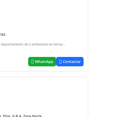
IES
Departamento - alquiler 2 ambientes zona pilar muy lindo departamento de 2 ambientes en terrazas del lago. Cuenta con cocina independiente, dormitorio, living comedor, baño, balcón con terraza. Posee una cochera fija subterránea. Cuenta con aire acondicionado y luces. El edificio tiene sum, gimnasio, lindísimos jardines, pileta solarium y cocheras de cortesía a. A metros de panamericana, sobre calle champagnat, en donde se accede a shopping paseo champagnat, consultorios, universidades, servicios, et amueblado
WhatsApp
Contactar
 Pilar, G.B.A. Zona Norte