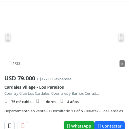
1
/23
0
USD
79.000
+ $177.000 expensas
Cardales Village - Los Paraísos
Country Club Los Cardales, Countries y Barrios Cerrados en Campana
75 m² cubie.
1 dorm.
4 años
Departamento en venta - 1 Dormitorio 1 Baño - 88Mts2 - Los Cardales
WhatsApp
Contactar