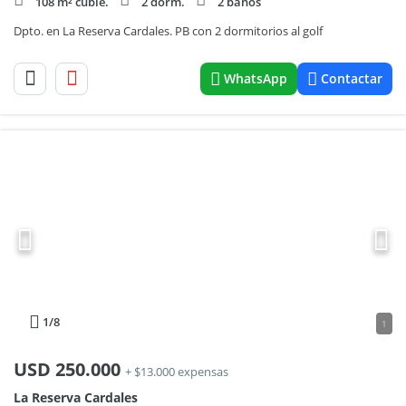
108 m² cubie.
2 dorm.
2 baños
Dpto. en La Reserva Cardales. PB con 2 dormitorios al golf
WhatsApp
Contactar
1
/8
1
USD
250.000
+ $13.000 expensas
La Reserva Cardales