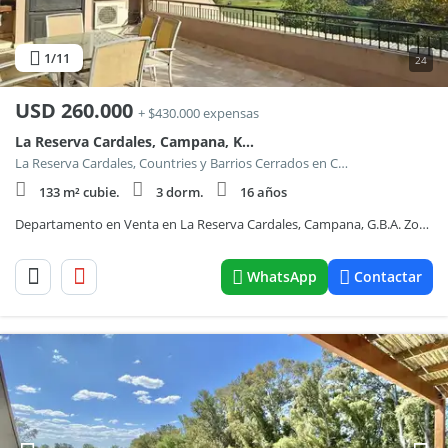
1
/11
24
USD
260.000
+ $430.000 expensas
La Reserva Cardales, Campana, Km 0
La Reserva Cardales, Countries y Barrios Cerrados en Campana
133 m² cubie.
3 dorm.
16 años
Departamento en Venta en La Reserva Cardales, Campana, G.B.A. Zona Norte
WhatsApp
Contactar