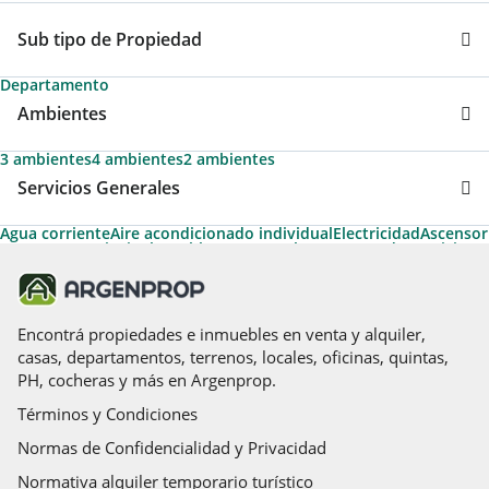
Sub tipo de Propiedad
Departamento
Ambientes
3 ambientes
4 ambientes
2 ambientes
Servicios Generales
Agua corriente
Aire acondicionado individual
Electricidad
Ascensor
Ascensores principales
Cable
Gas natural
Ascensores de servicio
Teléfono
Parrilla
Calefacción
Calefacción tiro balanceado
Amoblado
Apto Crédito
Pileta
Permite Mascotas
Solarium
Encontrá propiedades e inmuebles en venta y alquiler,
casas, departamentos, terrenos, locales, oficinas, quintas,
PH, cocheras y más en Argenprop.
Términos y Condiciones
Normas de Confidencialidad y Privacidad
Normativa alquiler temporario turístico