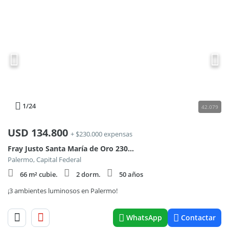
1
/24
42.079
USD
134.800
+ $230.000 expensas
Fray Justo Santa María de Oro 2300, Piso 2
Palermo, Capital Federal
66 m² cubie.
2 dorm.
50 años
¡3 ambientes luminosos en Palermo!
WhatsApp
Contactar