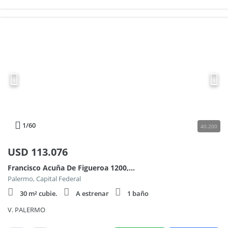
1
/60
40.200
USD
113.076
Francisco Acuña De Figueroa 1200, Piso 7
Palermo, Capital Federal
30 m² cubie.
A estrenar
1 baño
V. PALERMO