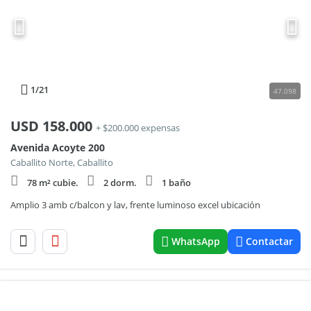
1
/21
47.098
USD
158.000
+ $200.000 expensas
Avenida Acoyte 200
Caballito Norte, Caballito
78 m² cubie.
2 dorm.
1 baño
Amplio 3 amb c/balcon y lav, frente luminoso excel ubicación
WhatsApp
Contactar