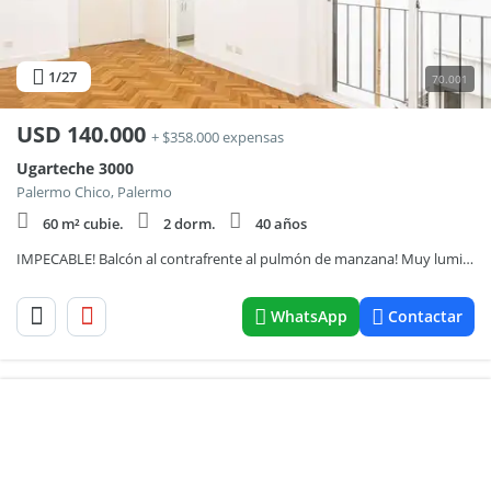
1
/27
70.001
USD
140.000
+ $358.000 expensas
Ugarteche 3000
Palermo Chico, Palermo
60 m² cubie.
2 dorm.
40 años
IMPECABLE! Balcón al contrafrente al pulmón de manzana! Muy luminoso! Excelente distribución! Lavadero! ÚNICO! OPORT
WhatsApp
Contactar