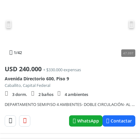
1
/42
47.097
USD
240.000
+ $330.000 expensas
Avenida Directorio 600, Piso 9
Caballito, Capital Federal
3 dorm.
2 baños
4 ambientes
DEPARTAMENTO SEMIPISO 4 AMBIENTES- DOBLE CIRCULACIÓN- AL FRENTE CON BALCÓN- COCHERA Y BAULERA- EXCELENTE LISTO PARA ESCRITURAR
WhatsApp
Contactar