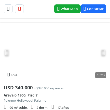
WhatsApp
Contactar
1
/34
61.709
USD
340.000
+ $320.000 expensas
Arévalo 1900, Piso 7
Palermo Hollywood, Palermo
90 m² cubie.
2 dorm.
17 años