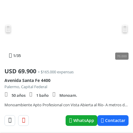
1
/35
70.000
USD
69.900
+ $165.000 expensas
Avenida Santa Fe 4400
Palermo, Capital Federal
50 años
1 baño
Monoam.
Monoambiente Apto Profesional con Vista Abierta al Río- A metros de Plaza Italia-
WhatsApp
Contactar