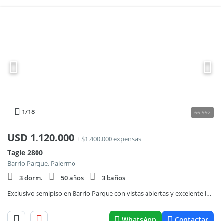
1
/18
66.992
USD
1.120.000
+ $1.400.000 expensas
Tagle 2800
Barrio Parque, Palermo
3 dorm.
50 años
3 baños
Exclusivo semipiso en Barrio Parque con vistas abiertas y excelente luminosidad
WhatsApp
Contactar