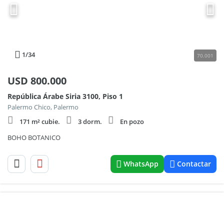
1
/34
70.001
USD
800.000
República Árabe Siria 3100, Piso 1
Palermo Chico, Palermo
171 m² cubie.
3 dorm.
En pozo
BOHO BOTANICO
WhatsApp
Contactar