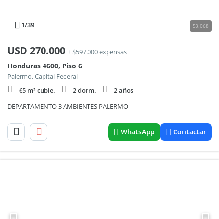
1
/39
53.068
USD
270.000
+ $597.000 expensas
Honduras 4600, Piso 6
Palermo, Capital Federal
65 m² cubie.
2 dorm.
2 años
DEPARTAMENTO 3 AMBIENTES PALERMO
WhatsApp
Contactar