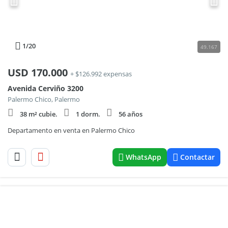
1
/20
49.167
USD
170.000
+ $126.992 expensas
Avenida Cerviño 3200
Palermo Chico, Palermo
38 m² cubie.
1 dorm.
56 años
Departamento en venta en Palermo Chico
WhatsApp
Contactar