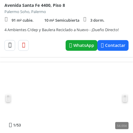
Avenida Santa Fe 4400, Piso 8
Palermo Soho, Palermo
91 m² cubie.
10 m² Semicubierta
3 dorm.
4 Ambientes C/dep y Baulera Reciclado a Nuevo - ¡Dueño Directo!
WhatsApp
Contactar
1
/53
54.004