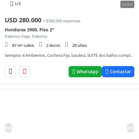
1
/3
54.001
USD
280.000
+ $300.000 expensas
Honduras 3900, Piso 2º
Palermo Viejo, Palermo
87 m² cubie.
2 dorm.
20 años
Semipiso 4 Ambientes, Cochera Fija, baulera, SUITE dos baños completos, balcón aterrazado
WhatsApp
Contactar