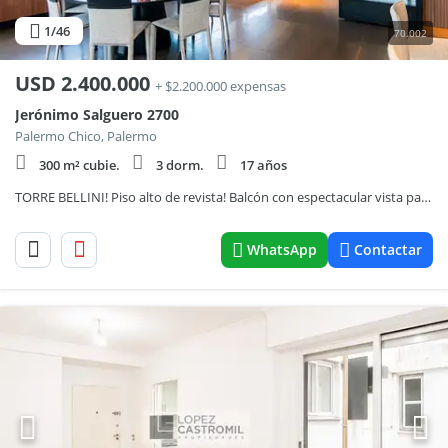
1
/46
70.002
USD
2.400.000
+ $2.200.000 expensas
Jerónimo Salguero 2700
Palermo Chico, Palermo
300 m² cubie.
3 dorm.
17 años
TORRE BELLINI! Piso alto de revista! Balcón con espectacular vista panorámica a la ciudad y al río! Todo a nuevo! Full amenities! 2 Coch! ÚNICO!
WhatsApp
Contactar