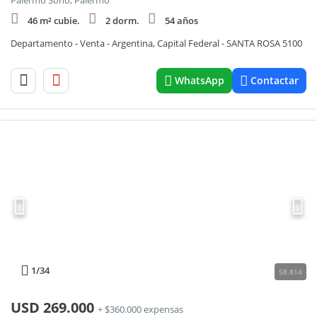
Palermo Soho, Palermo
46 m² cubie.
2 dorm.
54 años
Departamento - Venta - Argentina, Capital Federal - SANTA ROSA 5100
WhatsApp
Contactar
1
/34
58.814
USD
269.000
+ $360.000 expensas