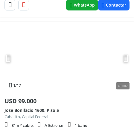
WhatsApp
Contactar
1
/17
40.002
USD
99.000
Jose Bonifacio 1600, Piso 5
Caballito, Capital Federal
31 m² cubie.
A Estrenar
1 baño