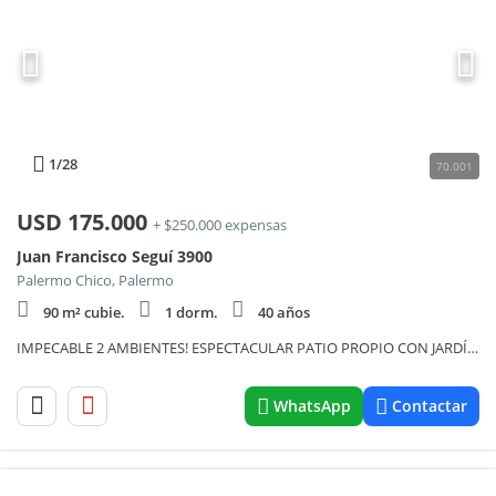
1
/28
70.001
USD
175.000
+ $250.000 expensas
Juan Francisco Seguí 3900
Palermo Chico, Palermo
90 m² cubie.
1 dorm.
40 años
IMPECABLE 2 AMBIENTES! ESPECTACULAR PATIO PROPIO CON JARDÍN! Todo a nuevo! Muy luminoso! ÚNICO! OPORT!
WhatsApp
Contactar