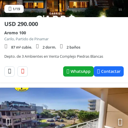
1
/19
55
USD
290.000
Aromo 100
Carilo, Partido de Pinamar
87 m² cubie.
2 dorm.
2 baños
Depto. de 3 Ambientes en Venta Complejo Piedras Blancas
WhatsApp
Contactar