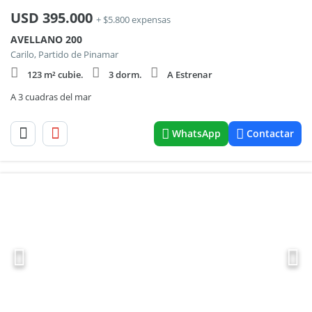
USD
395.000
+ $5.800 expensas
AVELLANO 200
Carilo, Partido de Pinamar
123 m² cubie.
3 dorm.
A Estrenar
A 3 cuadras del mar
WhatsApp
Contactar