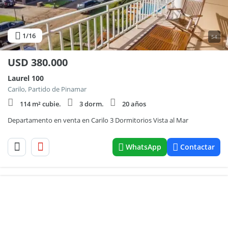
1
/16
54
USD
380.000
Laurel 100
Carilo, Partido de Pinamar
114 m² cubie.
3 dorm.
20 años
Departamento en venta en Carilo 3 Dormitorios Vista al Mar
WhatsApp
Contactar