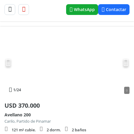
WhatsApp
Contactar
1
/24
0
USD
370.000
Avellano 200
Carilo, Partido de Pinamar
121 m² cubie.
2 dorm.
2 baños