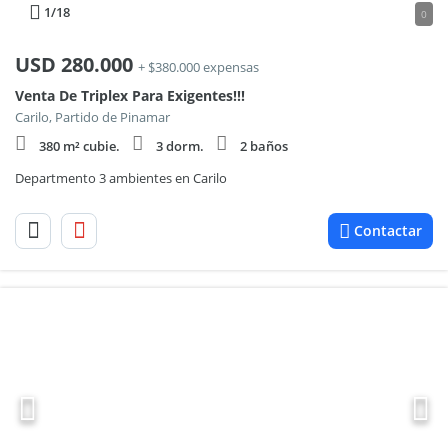
1
/18
0
USD
280.000
+ $380.000 expensas
Venta De Triplex Para Exigentes!!!
Carilo, Partido de Pinamar
380 m² cubie.
3 dorm.
2 baños
Departmento 3 ambientes en Carilo
Contactar