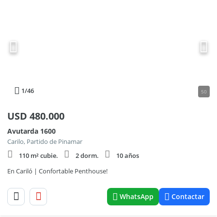
1
/46
50
USD
480.000
Avutarda 1600
Carilo, Partido de Pinamar
110 m² cubie.
2 dorm.
10 años
En Cariló | Confortable Penthouse!
WhatsApp
Contactar