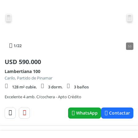
1
/22
50
USD
590.000
Lambertiana 100
Carilo, Partido de Pinamar
128 m² cubie.
3 dorm.
3 baños
Excelente 4 amb. C/cochera - Apto Crédito
WhatsApp
Contactar