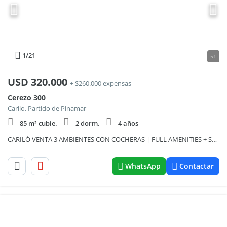
1
/21
51
USD
320.000
+ $260.000 expensas
Cerezo 300
Carilo, Partido de Pinamar
85 m² cubie.
2 dorm.
4 años
CARILÓ VENTA 3 AMBIENTES CON COCHERAS | FULL AMENITIES + SPA + PISCINAS
WhatsApp
Contactar