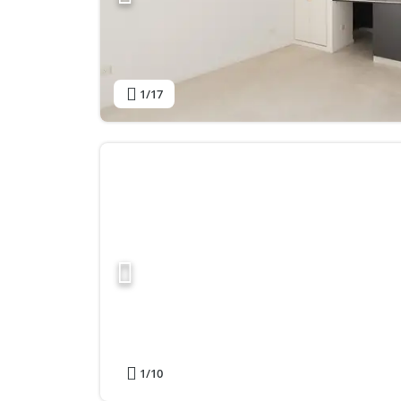
1
/17
1
/10