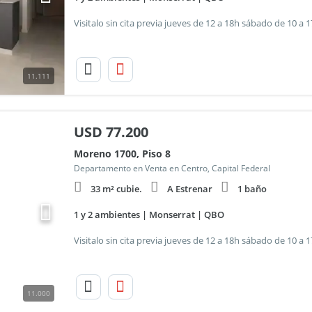
11.111
USD
77.200
Moreno 1700, Piso 8
Departamento en Venta en Centro, Capital Federal
33 m² cubie.
A Estrenar
1 baño
1 y 2 ambientes | Monserrat | QBO
11.000