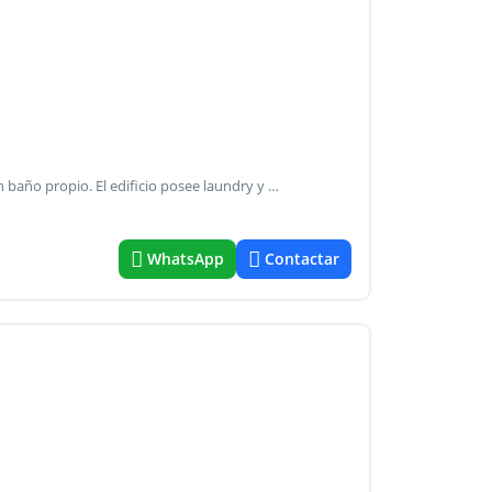
Excelente oficina o vivienda en el centro. Oportunidad con baño propio. El edificio posee laundry y terraza. Consulte por créditos de hasta el 30% conforme la ley 5115 de accesibilidad el inmueble no posee acceso para personas con movilidad reducida. Alberto capmany cpi 3378.
WhatsApp
Contactar