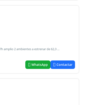
Visitalo sin cita previa jueves de 12 a 18h sábado de 10 a 17h amplio 2 ambientes a estrenar de 62,3 m² con balcón, en el encantador barrio de balvanera. Ubicado en el frente del edificio, su estética se conjuga con materiales sólidos y detalles en tonos grises en su carpintería interior. Con la ventaja de estar conectado por múltiples medios de transporte —3 líneas de subte, colectivos y acceso al metrobús—, el proyecto se desarrolla en 12 pisos con 56 unidades de 1 y 2 ambientes, además de dos locales comerciales en planta baja. Al ser apto profesional, se presenta como una opción ideal tanto para vivir como para oficinas o consultorios. Amenities laundry | 2 terrazas con pérgola | parrillas | duchas | solárium/deck | lockers | 2 locales comerciales qbo tu primer depto, sin vueltas
WhatsApp
Contactar