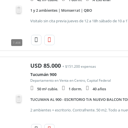
1 y 2 ambientes | Monserrat | QBO
7.408
USD
85.000
+ $151.200 expensas
Tucumán 900
Departamento en Venta en Centro, Capital Federal
50 m² cubie.
1 dorm.
40 años
TUCUMAN AL 900 - ESCRITORIO T/A NUEVO BALCON TO