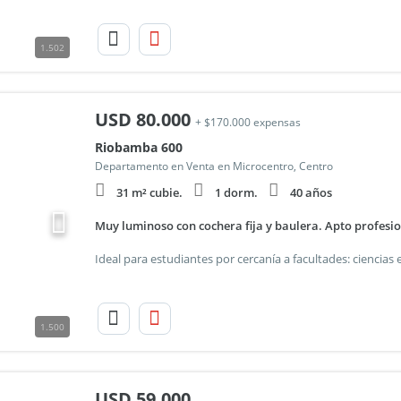
1.502
USD
80.000
+ $170.000 expensas
Riobamba 600
Departamento en Venta en Microcentro, Centro
31 m² cubie.
1 dorm.
40 años
Muy luminoso con cochera fija y baulera. Apto profesio
1.500
USD
59.000