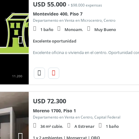
USD
55.000
+ $98.000 expensas
Montevideo 400, Piso 7
Departamento en Venta en Microcentro, Centro
1 baño
Monoam.
Muy Bueno
Excelente oportunidad
11.200
USD
72.300
Moreno 1700, Piso 1
Departamento en Venta en Centro, Capital Federal
34 m² cubie.
A Estrenar
1 baño
1 y 2 ambientes | Monserrat | QBO