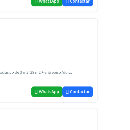
WhatsApp
Contactar
2 ambientes. Interno. 25 m2 + patio chico comun de uso exclusivo de 3 m2. 28 m2 + entrepiso (dormitorio con vestidor) de 15 m2 aproximadamente. Impecable. Baño y cocina completos. Placard. Servicios individuales. Lavadero incorporado. Pisos de roble. Todo electrico (instalacion electrica a nuevo con jabalina). Edificio de 3 pisos, ascensor. Expensas: $ 40.000.- Abl: $ 10.650.- Aysa: $ 18.720.- Entre peatonal florida y maipu (a 1 cuadra de peatonal lavalle - a 2 del subte linea c - a 2 de av. Cordoba - a 2 de av. Corrientes y subte linea b - a 3 de av. 9 de julio y metrobus - a 4 de av. Leandro n. Alem - a 5 del teatro colon - a 5 del obelisco - a 7 de puerto madero) centro apto discapacitados: no. No se incluyen en el precio de esta venta: mobiliarios no empotrados, aires acondicionados, estufas ni artefactos de iluminación. Elizabeth laufer - cucicba 4318 *fichabrick=1038541*
WhatsApp
Contactar