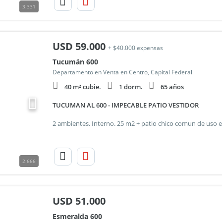
3.331
USD
59.000
+ $40.000 expensas
Tucumán 600
Departamento en Venta en Centro, Capital Federal
40 m² cubie.
1 dorm.
65 años
TUCUMAN AL 600 - IMPECABLE PATIO VESTIDOR
2.666
USD
51.000
Esmeralda 600