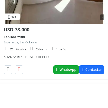
1
/3
1
USD
78.000
Laprida 2100
Esperanza, Las Colonias
52 m² cubie.
2 dorm.
1 baño
ALIANZA REAL ESTATE / DUPLEX
WhatsApp
Contactar