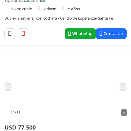
Esperanza, Las Colonias
68 m² cubie.
2 dorm.
5 años
Dúplex a estrenar con cochera - Centro de Esperanza- Santa Fe
WhatsApp
Contactar
1
/11
0
USD
77.500