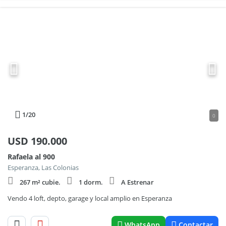
1
/20
0
USD
190.000
Rafaela al 900
Esperanza, Las Colonias
267 m² cubie.
1 dorm.
A Estrenar
Vendo 4 loft, depto, garage y local amplio en Esperanza
WhatsApp
Contactar