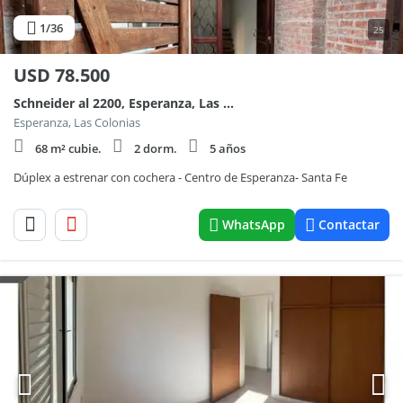
1
/36
25
USD
78.500
Schneider al 2200, Esperanza, Las Colonias
Esperanza, Las Colonias
68 m² cubie.
2 dorm.
5 años
Dúplex a estrenar con cochera - Centro de Esperanza- Santa Fe
WhatsApp
Contactar