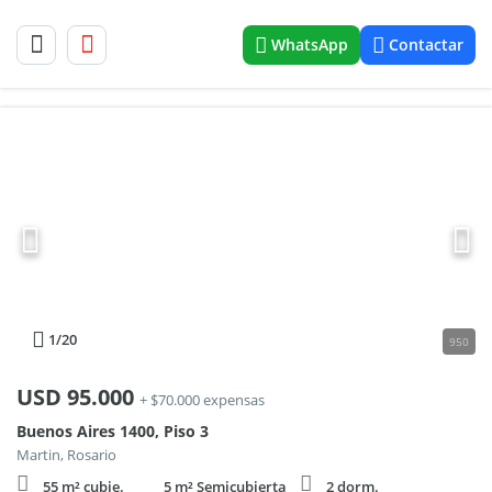
WhatsApp
Contactar
1
/20
950
USD
95.000
+ $70.000 expensas
Buenos Aires 1400, Piso 3
Martin, Rosario
55 m² cubie.
5 m² Semicubierta
2 dorm.