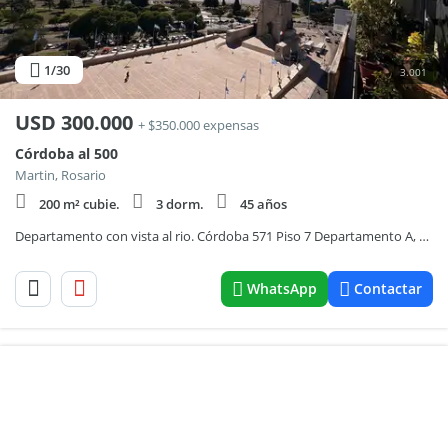
1
/30
3.001
USD
300.000
+ $350.000 expensas
Córdoba al 500
Martin, Rosario
200 m² cubie.
3 dorm.
45 años
Departamento con vista al rio. Córdoba 571 Piso 7 Departamento A, OPORTUNIDAD!
WhatsApp
Contactar