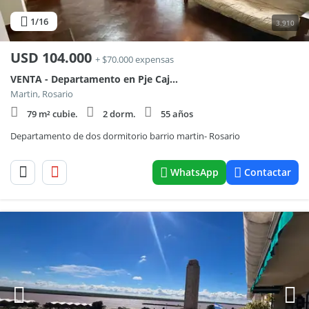
1
/16
3.910
USD
104.000
+ $70.000 expensas
VENTA - Departamento en Pje Cajaraville 31 - 01-02
Martin, Rosario
79 m² cubie.
2 dorm.
55 años
Departamento de dos dormitorio barrio martin- Rosario
WhatsApp
Contactar