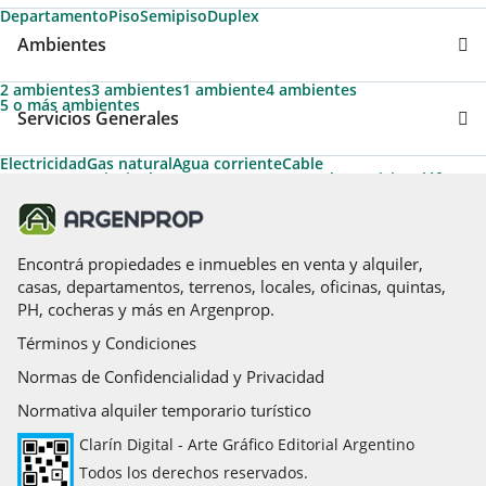
Departamento
Piso
Semipiso
Duplex
Ambientes
2 ambientes
3 ambientes
1 ambiente
4 ambientes
5 o más ambientes
Servicios Generales
Electricidad
Gas natural
Agua corriente
Cable
Ascensores principales
Ascensor
Ascensores de servicio
Teléfono
Permite Mascotas
Calefacción
Apto Crédito
Calefacción tiro balanceado
Aire acondicionado individual
Parrilla
Caldera
Apto Profesional
Pileta
Acceso para personas con movilidad reducida
Solarium
Termotanque
Encontrá propiedades e inmuebles en venta y alquiler,
casas, departamentos, terrenos, locales, oficinas, quintas,
PH, cocheras y más en Argenprop.
Términos y Condiciones
Normas de Confidencialidad y Privacidad
Normativa alquiler temporario turístico
Clarín Digital - Arte Gráfico Editorial Argentino
Todos los derechos reservados.