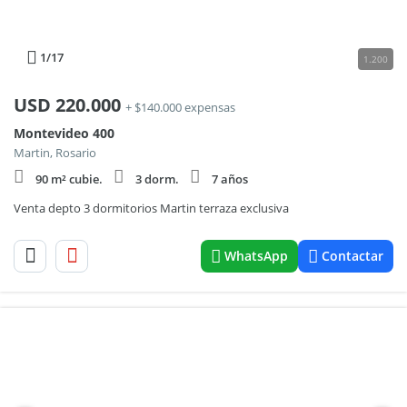
1
/17
1.200
USD
220.000
+ $140.000 expensas
Montevideo 400
Martin, Rosario
90 m² cubie.
3 dorm.
7 años
Venta depto 3 dormitorios Martin terraza exclusiva
WhatsApp
Contactar