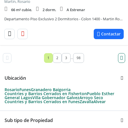
Martin, Rosario
66 m² cubie.
2 dorm.
A Estrenar
Departamento Piso Exclusivo 2 Dormitorios - Colon 1400 - Martin Rosario | Venta
Contactar
1
2
3
98
...
Ubicación
Rosario
Funes
Granadero Baigorria
Countries y Barrios Cerrados en Fisherton
Pueblo Esther
General Lagos
Villa Gobernador Galvez
Arroyo Seco
Countries y Barrios Cerrados en Funes
Zavalla
Alvear
Sub tipo de Propiedad