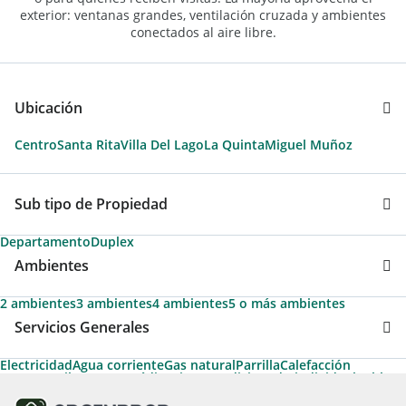
exterior: ventanas grandes, ventilación cruzada y ambientes
conectados al aire libre.
Ubicación
Centro
Santa Rita
Villa Del Lago
La Quinta
Miguel Muñoz
Sub tipo de Propiedad
Departamento
Duplex
Ambientes
2 ambientes
3 ambientes
4 ambientes
5 o más ambientes
Servicios Generales
Electricidad
Agua corriente
Gas natural
Parrilla
Calefacción
Ascensor
Pileta
Apto Crédito
Aire acondicionado individual
Cable
Agua caliente
Permite Mascotas
Amoblado
Calefacción tiro balanceado