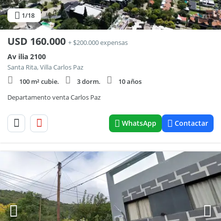
1
/18
281
USD
160.000
+ $200.000 expensas
Av ilia 2100
Santa Rita, Villa Carlos Paz
100 m² cubie.
3 dorm.
10 años
Departamento venta Carlos Paz
WhatsApp
Contactar