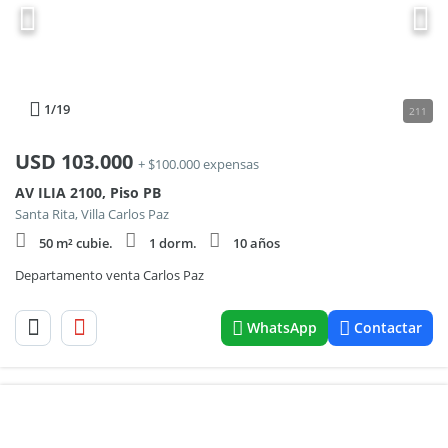
1
/19
211
USD
103.000
+ $100.000 expensas
AV ILIA 2100, Piso PB
Santa Rita, Villa Carlos Paz
50 m² cubie.
1 dorm.
10 años
Departamento venta Carlos Paz
WhatsApp
Contactar