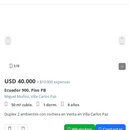
1
/9
76
USD
40.000
+ $10.000 expensas
Ecuador 900, Piso PB
Miguel Muñoz, Villa Carlos Paz
50 m² cubie.
1 dorm.
8 años
Duplex 2 ambientes con cochera en Venta en Villa Carlos Paz
WhatsApp
Contactar