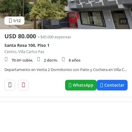
1
/12
213
USD
80.000
+ $45.000 expensas
Santa Rosa 100, Piso 1
Centro, Villa Carlos Paz
70 m² cubie.
2 dorm.
8 años
Departamento en Venta 2 Dormitorios con Patio y Cochera en Villa Carlos Paz
WhatsApp
Contactar