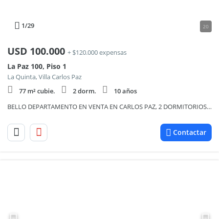
1
/29
20
USD
100.000
+ $120.000 expensas
La Paz 100, Piso 1
La Quinta, Villa Carlos Paz
77 m² cubie.
2 dorm.
10 años
BELLO DEPARTAMENTO EN VENTA EN CARLOS PAZ, 2 DORMITORIOS, CON BALCÓN A LA CALLE.
Contactar