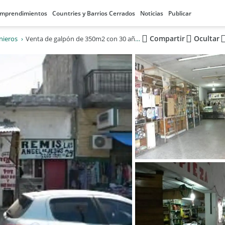
mprendimientos
Countries y Barrios Cerrados
Noticias
Publicar
Compartir
Ocultar
nieros
Venta de galpón de 350m2 con 30 años de antigüedad en José Ingenieros