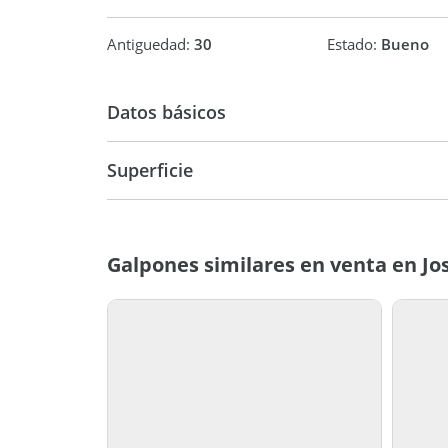
Antiguedad:
30
Estado:
Bueno
Datos básicos
Venta
USD 95.0
Superficie
350 m2
350 m
Galpones similares en venta en Jo