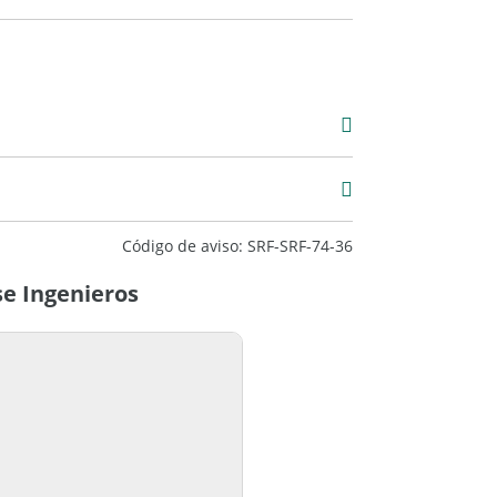
00
2
Código de aviso: SRF-SRF-74-36
se Ingenieros