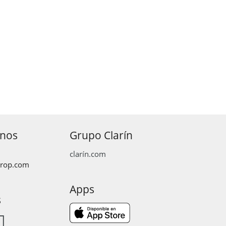
anos
Grupo Clarín
clarín.com
prop.com
Apps
s