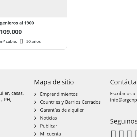
ngenieros al 1900
109.000
m² cubie.
50 años
Mapa de sitio
Contáct
iler, casas,
Escribinos a
Emprendimientos
s, PH,
info@argen
Countries y Barrios Cerrados
Garantías de alquiler
Noticias
Seguino
Publicar
Mi cuenta