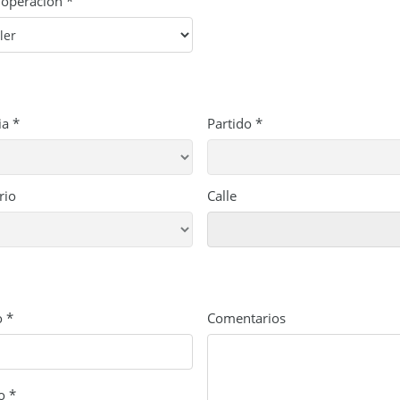
 operación *
ia *
Partido *
rio
Calle
o *
Comentarios
o *