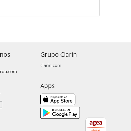
anos
Grupo Clarín
clarín.com
prop.com
Apps
s