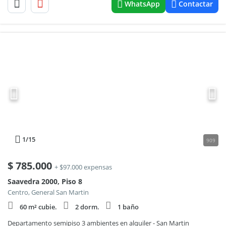
WhatsApp
Contactar
1
/15
909
$
785.000
+ $97.000 expensas
Saavedra 2000, Piso 8
Centro, General San Martin
60 m² cubie.
2 dorm.
1 baño
Departamento semipiso 3 ambientes en alquiler - San Martin