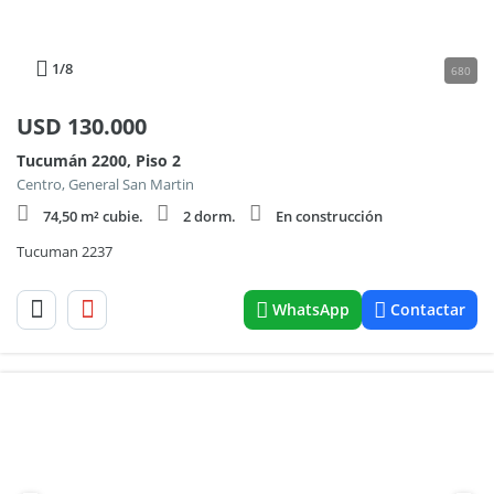
1
/8
680
USD
130.000
Tucumán 2200, Piso 2
Centro, General San Martin
74,50 m² cubie.
2 dorm.
En construcción
Tucuman 2237
WhatsApp
Contactar