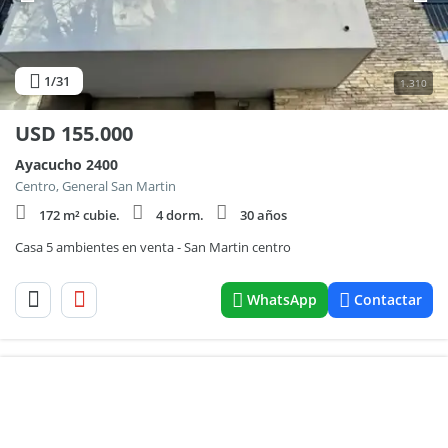
1
/31
1.310
USD
155.000
Ayacucho 2400
Centro, General San Martin
172 m² cubie.
4 dorm.
30 años
Casa 5 ambientes en venta - San Martin centro
WhatsApp
Contactar