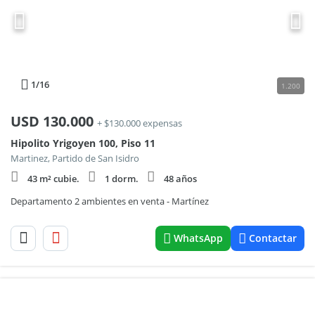
1
/16
1.200
USD
130.000
+ $130.000 expensas
Hipolito Yrigoyen 100, Piso 11
Martinez, Partido de San Isidro
43 m² cubie.
1 dorm.
48 años
Departamento 2 ambientes en venta - Martínez
WhatsApp
Contactar