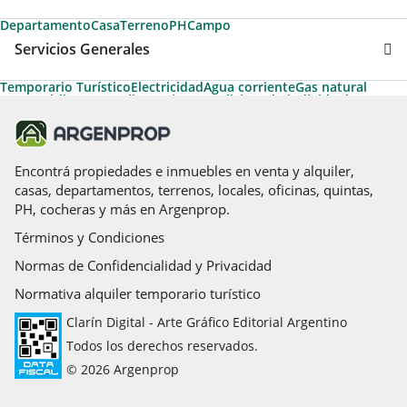
Departamento
Casa
Terreno
PH
Campo
Servicios Generales
Temporario Turístico
Electricidad
Agua corriente
Gas natural
Apto Crédito
Agua caliente
Aire acondicionado individual
Permite Mascotas
Acepta Permuta
Ascensor
Caldera
Calefacción
Parrilla
Encontrá propiedades e inmuebles en venta y alquiler,
casas, departamentos, terrenos, locales, oficinas, quintas,
PH, cocheras y más en Argenprop.
Términos y Condiciones
Normas de Confidencialidad y Privacidad
Normativa alquiler temporario turístico
Clarín Digital - Arte Gráfico Editorial Argentino
Todos los derechos reservados.
© 2026 Argenprop