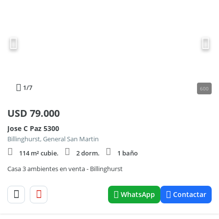
1
/7
600
USD
79.000
Jose C Paz 5300
Billinghurst, General San Martin
114 m² cubie.
2 dorm.
1 baño
Casa 3 ambientes en venta - Billinghurst
WhatsApp
Contactar