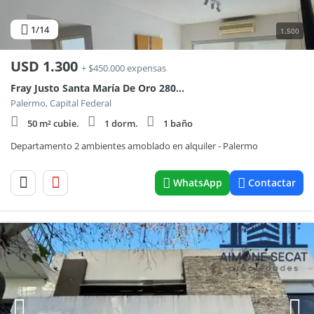
1
/14
1.500
USD
1.300
+ $450.000 expensas
Fray Justo Santa María De Oro 2800, Piso 7
Palermo, Capital Federal
50 m² cubie.
1 dorm.
1 baño
Departamento 2 ambientes amoblado en alquiler - Palermo
WhatsApp
Contactar