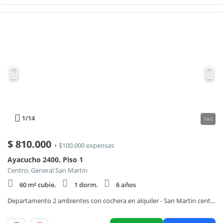
1
/14
984
$
810.000
+ $100.000 expensas
Ayacucho 2400, Piso 1
Centro, General San Martin
60 m² cubie.
1 dorm.
6 años
Departamento 2 ambientes con cochera en alquiler - San Martin centro