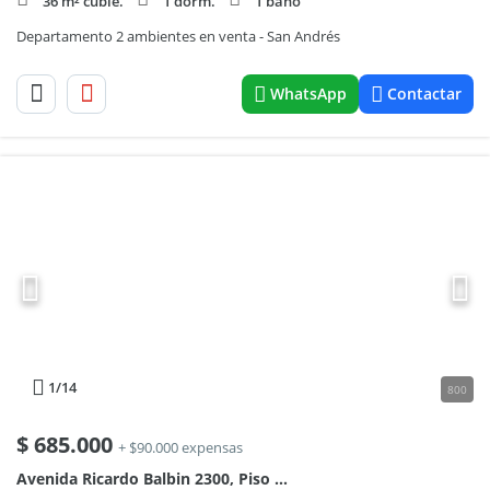
36 m² cubie.
1 dorm.
1 baño
Departamento 2 ambientes en venta - San Andrés
WhatsApp
Contactar
1
/14
800
$
685.000
+ $90.000 expensas
Avenida Ricardo Balbin 2300, Piso 10