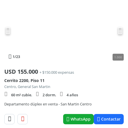
1
/23
1.000
USD
155.000
+ $150.000 expensas
Cerrito 2200, Piso 11
Centro, General San Martin
60 m² cubie.
2 dorm.
4 años
Departamento dúplex en venta - San Martin Centro
WhatsApp
Contactar