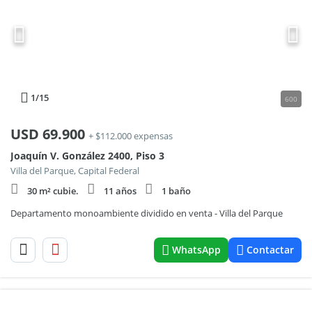
1
/15
600
USD
69.900
+ $112.000 expensas
Joaquín V. González 2400, Piso 3
Villa del Parque, Capital Federal
30 m² cubie.
11 años
1 baño
Departamento monoambiente dividido en venta - Villa del Parque
WhatsApp
Contactar