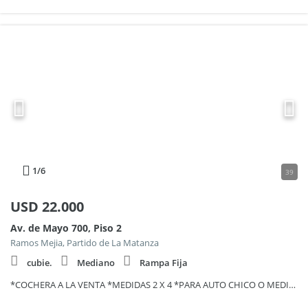
1
/6
39
USD
22.000
Av. de Mayo 700, Piso 2
Ramos Mejia, Partido de La Matanza
cubie.
Mediano
Rampa Fija
*COCHERA A LA VENTA *MEDIDAS 2 X 4 *PARA AUTO CHICO O MEDIANO *VENTA PARA PÚBLICO EN GENERAL *EXCELENTE UBICACIÓN