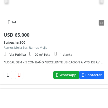
1
/4
63
USD
65.000
Suipacha 300
Ramos Mejia Sur, Ramos Mejia
Via Pública
20 m² Total
1 planta
*LOCAL DE 4 X 5 CON BAÑO *EXCELENTE UBICACION A MTS. DE AV. DE MAYO Y A 7 CDS. DE LA ESTACION
WhatsApp
Contactar