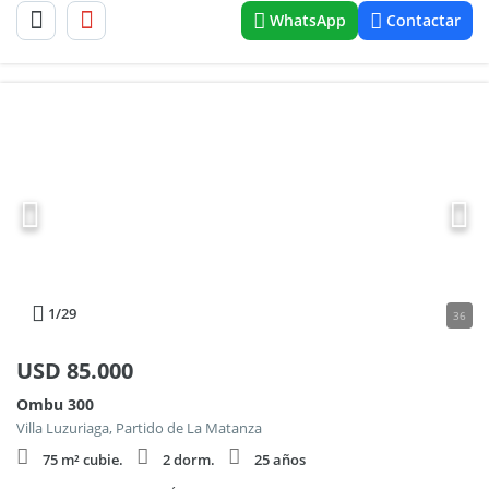
WhatsApp
Contactar
1
/29
36
USD
85.000
Ombu 300
Villa Luzuriaga, Partido de La Matanza
75 m² cubie.
2 dorm.
25 años