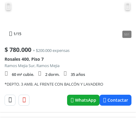
1
/15
501
$
780.000
+ $200.000 expensas
Rosales 400, Piso 7
Ramos Mejia Sur, Ramos Mejia
60 m² cubie.
2 dorm.
35 años
*DEPTO. 3 AMB. AL FRENTE CON BALCÓN Y LAVADERO
WhatsApp
Contactar