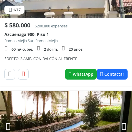
1
/17
924
$
580.000
+ $200.800 expensas
Azcuenaga 900, Piso 1
Ramos Mejia Sur, Ramos Mejia
60 m² cubie.
2 dorm.
20 años
*DEPTO. 3 AMB. CON BALCÓN AL FRENTE
WhatsApp
Contactar