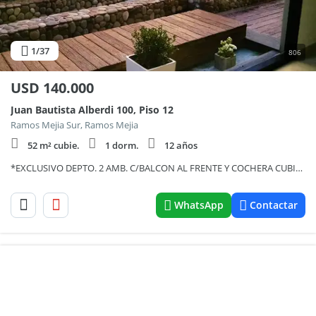
1
/37
806
USD
140.000
Juan Bautista Alberdi 100, Piso 12
Ramos Mejia Sur, Ramos Mejia
52 m² cubie.
1 dorm.
12 años
*EXCLUSIVO DEPTO. 2 AMB. C/BALCON AL FRENTE Y COCHERA CUBIERTA *EDIFICIO C/ SEGURIDAD
WhatsApp
Contactar