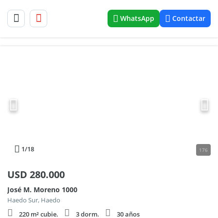
WhatsApp
Contactar
1
/18
176
USD
280.000
José M. Moreno 1000
Haedo Sur, Haedo
220 m² cubie.
3 dorm.
30 años