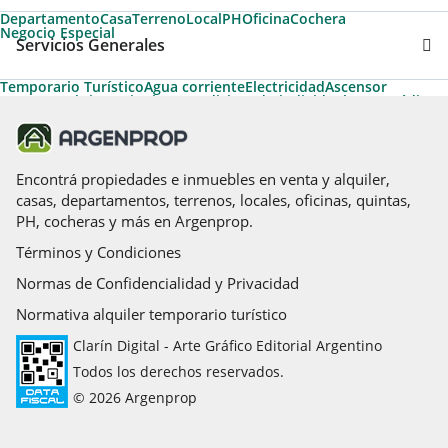
Departamento
Casa
Terreno
Local
PH
Oficina
Cochera
Negocio Especial
Servicios Generales
Temporario Turístico
Agua corriente
Electricidad
Ascensor
Gas natural
Gimnasio
Aire acondicionado individual
Apto Crédito
Termotanque
Calefacción
Calefacción tiro balanceado
Parrilla
Artefactos de cocina
Ascensores principales
Espacio para vehículo
Permite Mascotas
Apto Profesional
Agua caliente central
Calefon
Hogar a leña
Encontrá propiedades e inmuebles en venta y alquiler,
casas, departamentos, terrenos, locales, oficinas, quintas,
PH, cocheras y más en Argenprop.
Términos y Condiciones
Normas de Confidencialidad y Privacidad
Normativa alquiler temporario turístico
Clarín Digital - Arte Gráfico Editorial Argentino
Todos los derechos reservados.
© 2026 Argenprop