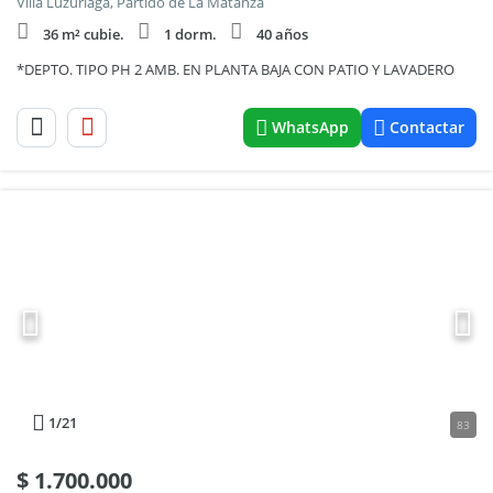
Villa Luzuriaga, Partido de La Matanza
36 m² cubie.
1 dorm.
40 años
*DEPTO. TIPO PH 2 AMB. EN PLANTA BAJA CON PATIO Y LAVADERO
WhatsApp
Contactar
1
/21
83
$
1.700.000