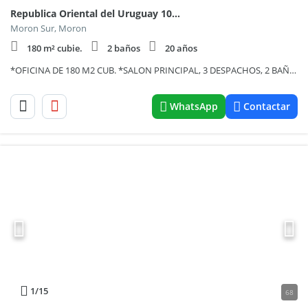
Republica Oriental del Uruguay 100, Piso 1
Moron Sur, Moron
180 m² cubie.
2 baños
20 años
*OFICINA DE 180 M2 CUB. *SALON PRINCIPAL, 3 DESPACHOS, 2 BAÑOS Y COCINA *GARANTIA PROPIETARIA
WhatsApp
Contactar
1
/15
68