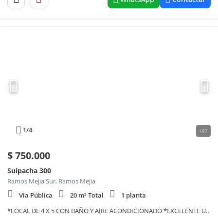
1
/4
187
$
750.000
Suipacha 300
Ramos Mejia Sur, Ramos Mejia
Via Pública
20 m² Total
1 planta
*LOCAL DE 4 X 5 CON BAÑO Y AIRE ACONDICIONADO *EXCELENTE UBICACION A MTS. DE AV. DE MAYO Y A 7 CDS. DE LA ESTACION