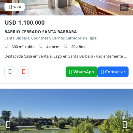
1
/74
250
USD
1.100.000
BARRIO CERRADO SANTA BARBARA
Santa Barbara, Countries y Barrios Cerrados en Tigre
300 m² cubie.
4 dorm.
20 años
Destacada Casa en Venta al Lago en Santa Barbara - Recientemente Remodelada
WhatsApp
Contactar