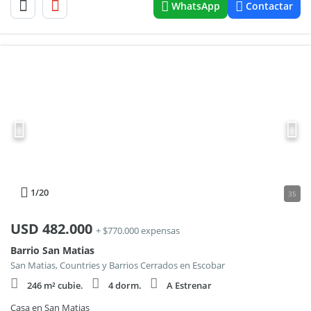
WhatsApp
Contactar
1
/20
35
USD
482.000
+ $770.000 expensas
Barrio San Matias
San Matias, Countries y Barrios Cerrados en Escobar
246 m² cubie.
4 dorm.
A Estrenar
Casa en San Matias