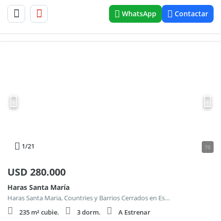
WhatsApp
Contactar
1
/21
70
USD
280.000
Haras Santa María
Haras Santa Maria, Countries y Barrios Cerrados en Escobar
235 m² cubie.
3 dorm.
A Estrenar