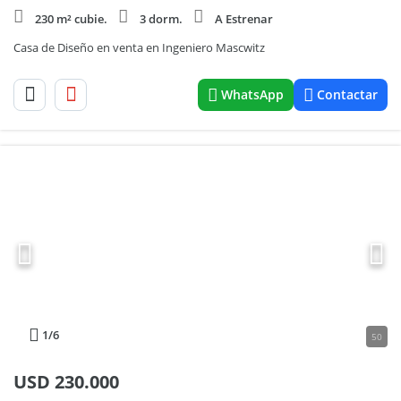
230 m² cubie.
3 dorm.
A Estrenar
Casa de Diseño en venta en Ingeniero Mascwitz
WhatsApp
Contactar
1
/6
50
USD
230.000