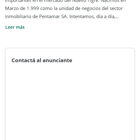
importantes en el mercado del Nuevo Tigre. Nacimos en
Marzo de 1.999 como la unidad de negocios del sector
inmobiliario de Pentamar SA. Intentamos, día a día,
trasmitir seriedad y confiabilidad. Acompañamos al cliente
Leer más
con empatía y vocación de servicio desde el comienzo hasta
el cierre de cada operación. A través de nuestra trayectoria
de más de 20 años logramos liderar en el mercado de Zona
Norte. Pre vendimos exitosamente más de veinticinco
Contactá al anunciante
barrios cerrados, cuatro Centros Comerciales y numerosos
edificios de vivienda y oficinas. Nuestro principal objetivo es
aconsejar a nuestros clientes, acompañarlos en toda la
gestión y nuestra mayor satisfacción es haber logrado que
hagan excelentes operaciones y nos recomienden.