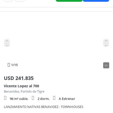
1
/15
80
USD
241.835
Vicente Lopez al 700
Benavidez, Partido de Tigre
96 m² cubie.
2 dorm.
A Estrenar
LANZAMIENTO NATIVAS BENAVIDEZ - TOWNHOUSES