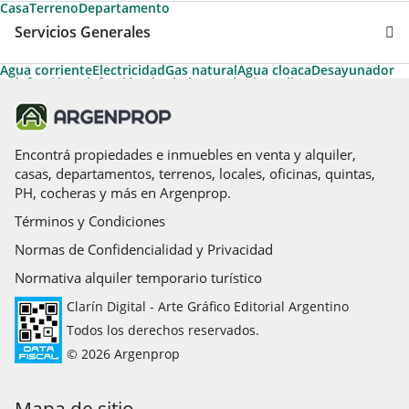
Casa
Terreno
Departamento
Servicios Generales
Agua corriente
Electricidad
Gas natural
Agua cloaca
Desayunador
Calefacción
Calefacción tiro balanceado
Aire caliente
Aire acondicionado individual
Aire acondicionado central
Cable
Luz eléctrica
Arboleda
Apto Crédito
Permite Mascotas
Ascensor
Ascensores de servicio
Ascensores principales
Encontrá propiedades e inmuebles en venta y alquiler,
casas, departamentos, terrenos, locales, oficinas, quintas,
PH, cocheras y más en Argenprop.
Términos y Condiciones
Normas de Confidencialidad y Privacidad
Normativa alquiler temporario turístico
Clarín Digital - Arte Gráfico Editorial Argentino
Todos los derechos reservados.
© 2026 Argenprop