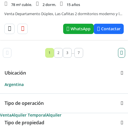
78 m² cubie.
2 dorm.
15 años
Venta Departamento Dúplex, Las Cañitas 2 dormitorios moderno y luminoso, balcón APTO CREDITO
WhatsApp
Contactar
1
2
3
7
...
Ubicación
Argentina
Tipo de operación
Venta
Alquiler Temporal
Alquiler
Tipo de propiedad