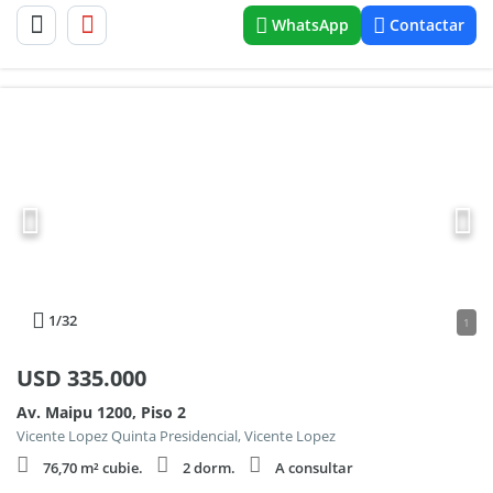
WhatsApp
Contactar
1
/32
1
USD
335.000
Av. Maipu 1200, Piso 2
Vicente Lopez Quinta Presidencial, Vicente Lopez
76,70 m² cubie.
2 dorm.
A consultar