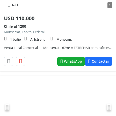
1
/31
5
USD
110.000
Chile al 1200
Monserrat, Capital Federal
1 baño
A Estrenar
Monoam.
Venta Local Comercial en Monserrat - 67m² A ESTRENAR para cafetería/ take away/ showroom/ oficina
WhatsApp
Contactar