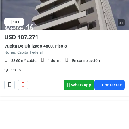
1
/68
54
USD
107.271
Vuelta De Obligado 4800, Piso 8
Nuñez, Capital Federal
38,60 m² cubie.
1 dorm.
En construcción
Queen 16
WhatsApp
Contactar