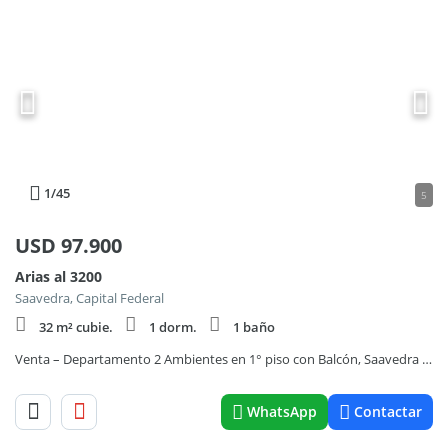
1
/45
5
USD
97.900
Arias al 3200
Saavedra, Capital Federal
32 m² cubie.
1 dorm.
1 baño
Venta – Departamento 2 Ambientes en 1° piso con Balcón, Saavedra (En construcción)
WhatsApp
Contactar