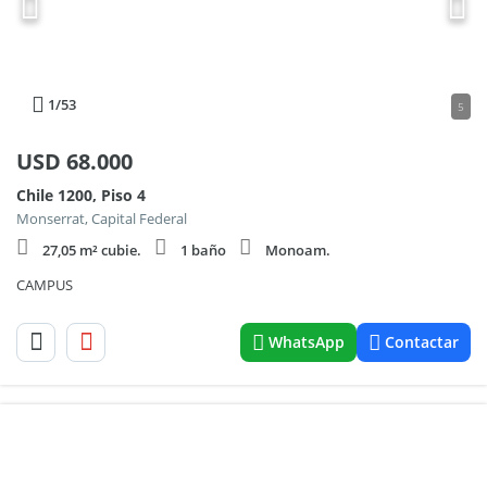
1
/53
5
USD
68.000
Chile 1200, Piso 4
Monserrat, Capital Federal
27,05 m² cubie.
1 baño
Monoam.
CAMPUS
WhatsApp
Contactar