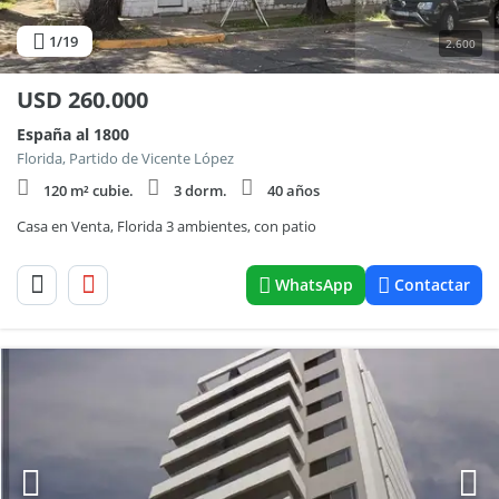
1
/19
2.600
USD
260.000
España al 1800
Florida, Partido de Vicente López
120 m² cubie.
3 dorm.
40 años
Casa en Venta, Florida 3 ambientes, con patio
WhatsApp
Contactar