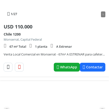
1
/27
5
USD
110.000
Chile 1200
Monserrat, Capital Federal
67 m² Total
1 planta
A Estrenar
Venta Local Comercial en Monserrat - 67m² A ESTRENAR para cafetería/ take away/ showroom/ oficina
WhatsApp
Contactar