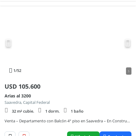
1
/52
5
USD
105.600
Arias al 3200
Saavedra, Capital Federal
32 m² cubie.
1 dorm.
1 baño
Venta – Departamento con Balcón 4° piso en Saavedra – En Construcción