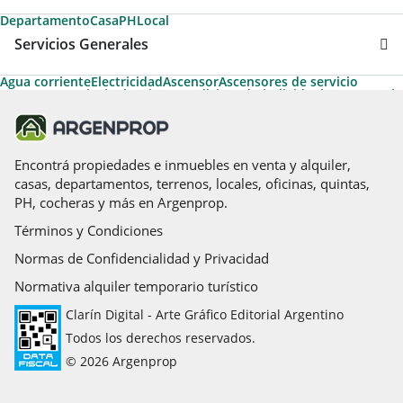
Departamento
Casa
PH
Local
Servicios Generales
Agua corriente
Electricidad
Ascensor
Ascensores de servicio
Ascensores principales
Aire acondicionado individual
Gas natural
Permite Mascotas
Cable
Amoblado
Calefacción
Apto Profesional
Calefacción tiro balanceado
Termotanque
Agua caliente
Caldera
Temporario Turístico
Aire acondicionado central
Desayunador
Aire caliente
Encontrá propiedades e inmuebles en venta y alquiler,
casas, departamentos, terrenos, locales, oficinas, quintas,
PH, cocheras y más en Argenprop.
Términos y Condiciones
Normas de Confidencialidad y Privacidad
Normativa alquiler temporario turístico
Clarín Digital - Arte Gráfico Editorial Argentino
Todos los derechos reservados.
© 2026 Argenprop