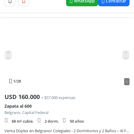
WhatsApp
Contactar
1
/28
5
USD
160.000
+ $57.000 expensas
Zapata al 600
Belgrano, Capital Federal
68 m² cubie.
2 dorm.
50 años
Venta Dúplex en Belgrano/ Colegiales - 2 Dormitorios y 2 Baños – Al Frente con Balcón