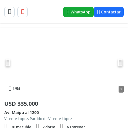
WhatsApp
Contactar
1
/54
5
USD
335.000
Av. Maipu al 1200
Vicente Lopez, Partido de Vicente López
76 m² cubie.
2 dorm.
A Estrenar