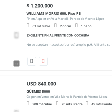
$
1.200.000
WILLIAMS MORRIS 600, Piso PB
PH en Alquiler en Villa Martelli, Partido de Vicente López
63 m² cubie.
2 dorm.
1 baño
EXCELENTE PH AL FRENTE CON COCHERA
15
USD
840.000
GÜEMES 5000
Galpón en Venta en Villa Martelli, Partido de Vicente López
900 m² cubie.
20 mts Frente
45 mts Fondo