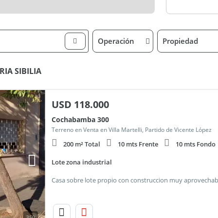
Operación
Propiedad
RIA SIBILIA
USD
118.000
Cochabamba 300
Terreno en Venta en Villa Martelli, Partido de Vicente López
200 m² Total
10 mts Frente
10 mts Fondo
Lote zona industrial
350