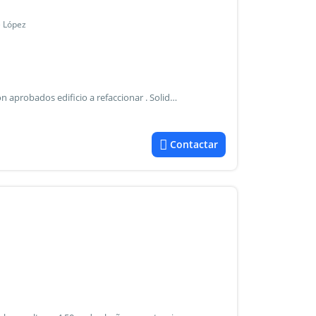
e López
+++ Ideal inversores planos de municipales y de subdivision aprobados edificio a refaccionar . Solida construccion - consta de pb y dos pisos - superficie cubierta: 342 m2 - superficie descubierta: 62 m2 - supericie total: 404 m2 son nueve unidades funcionales , de ellas , dos son locales comerciales. Servicios conectados: electrcidad - agua coriente y cloacas - gas natural (solo en una unidad) ideal inversores
Contactar