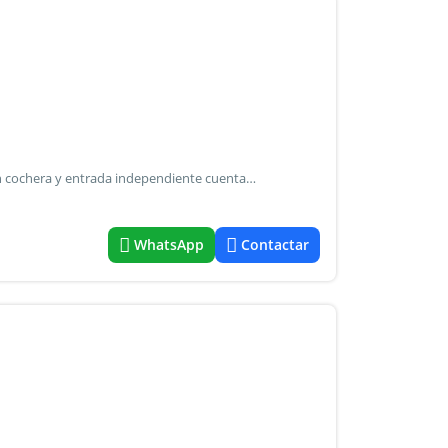
No se aceptan mascotas (perros) amplio p.H. Al frente con cochera y entrada independiente cuenta con living comedor con estufa a gas, cocina comedor completa, dos amplias habitaciones, lavadero cubierto y patio.
WhatsApp
Contactar