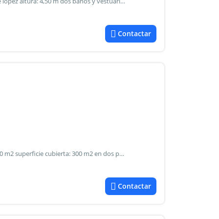
Muy buen galpon de losa en zona industrial (i1) de vicente lopez altura: 4,50 m dos baños y vestuario planra alta : oficina de 30 m2 con un baño fuerza motriz instalada instalacion de gas natural (sin servicio), agua corriente y cloacas ideal gastronomia, deposito, o inversion con buena rentabilidad
Contactar
Amplio local sobre lote de 10 x 32 m. Superficie de lote: 320 m2 superficie cubierta: 300 m2 en dos plantas amplia entrada de camiones con pisos de alto impacto y cortina de enrollar metalica amplia vidriera superficie libre 200 m2 baño - kitchenette - ascensor planta alta: amplio sector administrativo - dos baños - balcon al frente ideal showroom de materiales - concesionaria de autos - etc.
Contactar