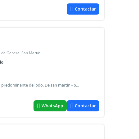
Contactar
o de General San Martín
do
Galpon de 1600 m2 de superficie cubierta - zona industrial predominante del pdo. De san martin - proximo a av. Constituyentes - muy buenos accesos salida a dos calles - playa - estacionamiento para seis autos - 180 m2 de oficinas , depachos , sala de reuniones, comedor de personal - vestuarios - baños para oficinas - todos los servicios instalados - instalación contra incendios con tanque de reswerva de 30.000 ls. De capacidad - aire acondicionado individual en oficinas - muy buen estado - alquiler $ 10.000.000.- + Iva - actualiza cada tres meses por ipc. - Presentar garantias a satisfaccion
WhatsApp
Contactar