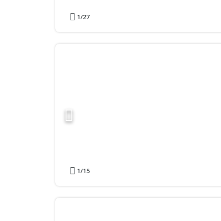
1
/27
1
/15