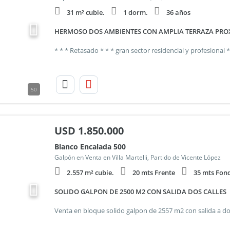
31 m² cubie.
1 dorm.
36 años
HERMOSO DOS AMBIENTES CON AMPLIA TERRAZA PROX
50
USD
1.850.000
Blanco Encalada 500
Galpón en Venta en Villa Martelli, Partido de Vicente López
2.557 m² cubie.
20 mts Frente
35 mts Fon
SOLIDO GALPON DE 2500 M2 CON SALIDA DOS CALLES