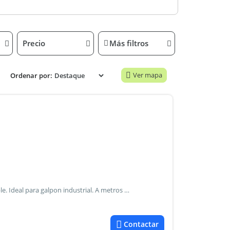
Precio
Más filtros
Ver mapa
Ordenar por:
Casa sobre lote propio con construccion muy aprovechable. Ideal para galpon industrial. A metros de av laprida zona industrial
Contactar