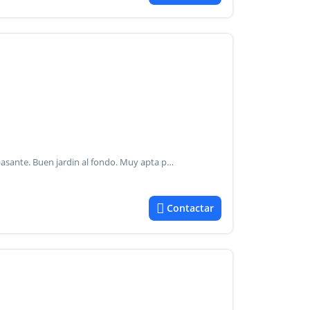
Mujy b uena casa. Solida construccion. Cochera cubierta pasante. Buen jardin al fondo. Muy apta para ampliacion
Contactar