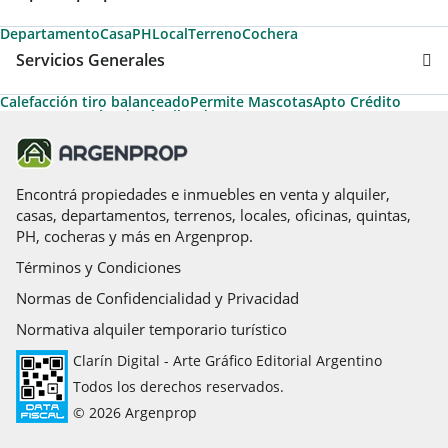
Departamento
Casa
PH
Local
Terreno
Cochera
Servicios Generales
Calefacción tiro balanceado
Permite Mascotas
Apto Crédito
Acepta Garantías de Alquiler de Argenprop
Ascensores principales
Acepta Permuta
Termotanque
Aire acondicionado individual
Parrilla
Agua cloaca
Encontrá propiedades e inmuebles en venta y alquiler,
casas, departamentos, terrenos, locales, oficinas, quintas,
PH, cocheras y más en Argenprop.
Términos y Condiciones
Normas de Confidencialidad y Privacidad
Normativa alquiler temporario turístico
Clarín Digital - Arte Gráfico Editorial Argentino
Todos los derechos reservados.
© 2026 Argenprop