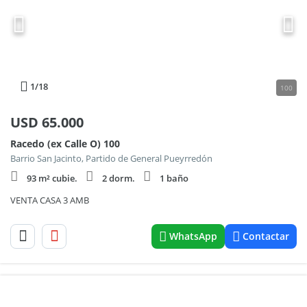
1
/18
100
USD
65.000
Racedo (ex Calle O) 100
Barrio San Jacinto, Partido de General Pueyrredón
93 m² cubie.
2 dorm.
1 baño
VENTA CASA 3 AMB
WhatsApp
Contactar