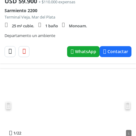
USD
59.900
+ $110.000 expensas
Sarmiento 2200
Terminal Vieja, Mar del Plata
25 m² cubie.
1 baño
Monoam.
Departamento un ambiente
WhatsApp
Contactar
1
/22
5