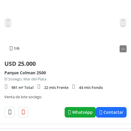
1
/6
60
USD
25.000
Parque Colman 2500
El Sosiego, Mar del Plata
981 m² Total
22 mts Frente
44 mts Fondo
Venta de lote sociego
WhatsApp
Contactar