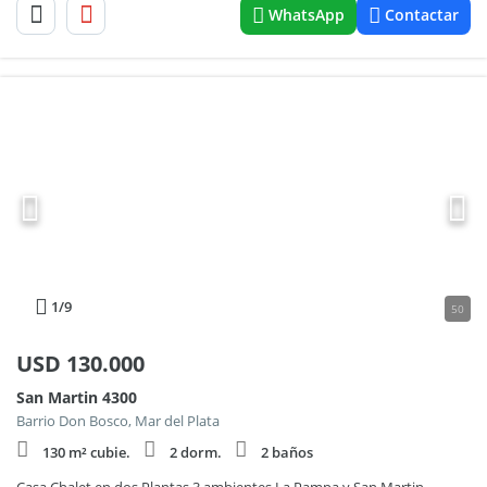
WhatsApp
Contactar
1
/9
50
USD
130.000
San Martin 4300
Barrio Don Bosco, Mar del Plata
130 m² cubie.
2 dorm.
2 baños