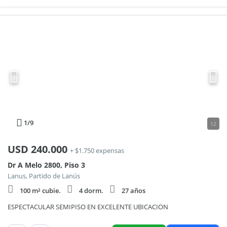
1
/9
12
USD
240.000
+ $1.750 expensas
Dr A Melo 2800, Piso 3
Lanus, Partido de Lanús
100 m² cubie.
4 dorm.
27 años
ESPECTACULAR SEMIPISO EN EXCELENTE UBICACION