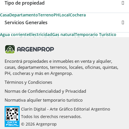
Tipo de propiedad
Casa
Departamento
Terreno
PH
Local
Cochera
Servicios Generales
Agua corriente
Electricidad
Gas natural
Temporario Turístico
Aire acondicionado individual
Apto Crédito
Calefacción
Permite Mascotas
Agua caliente
Calefacción tiro balanceado
Ascensor
Cable
Termotanque
Desayunador
Parrilla
Caldera
Acepta Permuta
Espacio para vehículo
Agua cloaca
Artefactos de cocina
Encontrá propiedades e inmuebles en venta y alquiler,
casas, departamentos, terrenos, locales, oficinas, quintas,
PH, cocheras y más en Argenprop.
Términos y Condiciones
Normas de Confidencialidad y Privacidad
Normativa alquiler temporario turístico
Clarín Digital - Arte Gráfico Editorial Argentino
Todos los derechos reservados.
© 2026 Argenprop