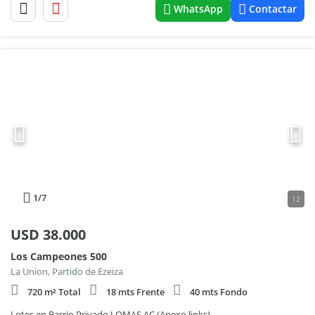
WhatsApp
Contactar
1
/7
12
USD
38.000
Los Campeones 500
La Union, Partido de Ezeiza
720 m² Total
18 mts Frente
40 mts Fondo
Lotes en Barrio Privado LOMAS AC (Anexo links)