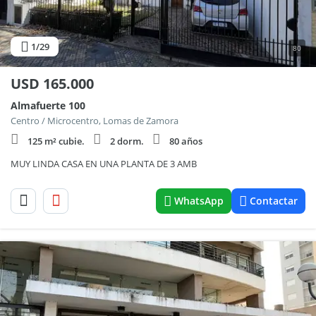
1
/29
80
USD
165.000
Almafuerte 100
Centro / Microcentro, Lomas de Zamora
125 m² cubie.
2 dorm.
80 años
MUY LINDA CASA EN UNA PLANTA DE 3 AMB
WhatsApp
Contactar