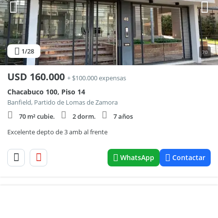
1
/28
70
USD
160.000
+ $100.000 expensas
Chacabuco 100, Piso 14
Banfield, Partido de Lomas de Zamora
70 m² cubie.
2 dorm.
7 años
Excelente depto de 3 amb al frente
WhatsApp
Contactar