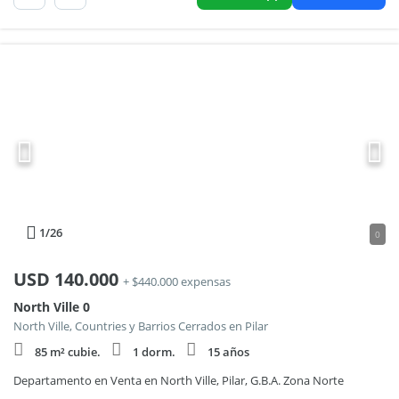
1
/26
0
USD
140.000
+ $440.000 expensas
North Ville 0
North Ville, Countries y Barrios Cerrados en Pilar
85 m² cubie.
1 dorm.
15 años
Departamento en Venta en North Ville, Pilar, G.B.A. Zona Norte