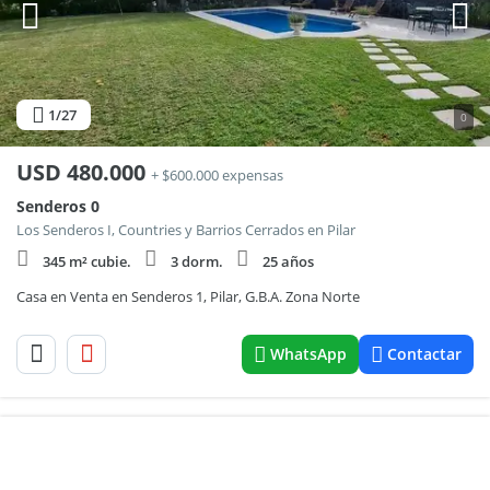
1
/27
0
USD
480.000
+ $600.000 expensas
Senderos 0
Los Senderos I, Countries y Barrios Cerrados en Pilar
345 m² cubie.
3 dorm.
25 años
Casa en Venta en Senderos 1, Pilar, G.B.A. Zona Norte
WhatsApp
Contactar