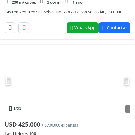
200 m² cubie.
3 dorm.
1 año
Casa en Venta en San Sebastian - AREA 12, San Sebastian, Escobar
WhatsApp
Contactar
1
/23
0
USD
425.000
+ $700.000 expensas
Las Liebres 100