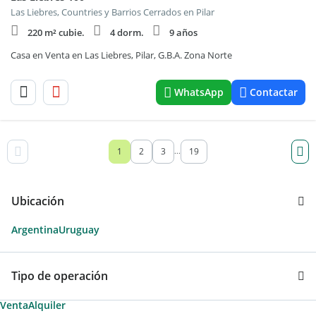
Las Liebres, Countries y Barrios Cerrados en Pilar
220 m² cubie.
4 dorm.
9 años
Casa en Venta en Las Liebres, Pilar, G.B.A. Zona Norte
WhatsApp
Contactar
1
2
3
19
...
Ubicación
Argentina
Uruguay
Tipo de operación
Venta
Alquiler