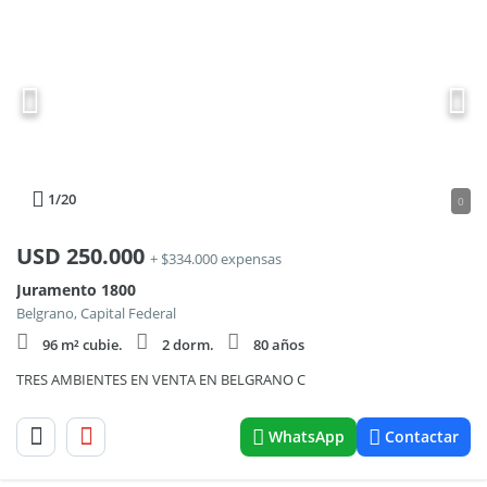
1
/20
0
USD
250.000
+ $334.000 expensas
Juramento 1800
Belgrano, Capital Federal
96 m² cubie.
2 dorm.
80 años
TRES AMBIENTES EN VENTA EN BELGRANO C
WhatsApp
Contactar