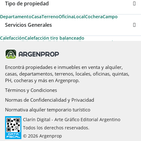
Tipo de propiedad
Departamento
Casa
Terreno
Oficina
Local
Cochera
Campo
Servicios Generales
Calefacción
Calefacción tiro balanceado
Aire acondicionado individual
Aire caliente
Agua corriente
Electricidad
Amoblado
Apto Profesional
Aire acondicionado central
Desayunador
Gas natural
Radiadores
Agua cloaca
Ascensor
Ascensores de servicio
Ascensores principales
Cable
Encontrá propiedades e inmuebles en venta y alquiler,
casas, departamentos, terrenos, locales, oficinas, quintas,
PH, cocheras y más en Argenprop.
Términos y Condiciones
Normas de Confidencialidad y Privacidad
Normativa alquiler temporario turístico
Clarín Digital - Arte Gráfico Editorial Argentino
Todos los derechos reservados.
© 2026 Argenprop