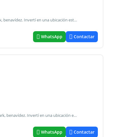
[Jordancamu-10776] terrenos en venta frente a riviera park, benavídez. Invertí en una ubicación estratégica con gran proyección. Disponemos de lotes de 100 m² a 300 m², ideales para tu próximo proyecto o vivienda. 300mts 4200usd.- Excelente ubicación: entorno consolidado y seguro. Consulta disponibilidad, valores actualizados y formas de pago personalizadas. Coordinemos tu visita. Contactanos hoy para conocer el terreno y recibir toda la información.
WhatsApp
Contactar
[Jordancamu-10775] terrenos en alquiler frente a riviera park, benavídez. Invertí en una ubicación estratégica con gran proyección. Disponemos de lotes de 100 m² a 300 m², ideales para tu próximo proyecto o vivienda. 150m2 / 2.100 usd valor de alquiler excelente ubicación: entorno consolidado y seguro. Consulta disponibilidad, valores actualizados y formas de pago personalizadas. Coordinemos tu visita. Contactanos hoy para conocer el terreno y recibir toda la información.
WhatsApp
Contactar