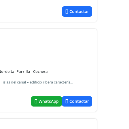
Contactar
ordelta- Parrilla - Cochera
Departamento 2 ambientes con balcón, parrilla y cochera | islas del canal – edificio ribera características principales: 46,5 m² cubiertos. 12 m² de balcón. Living-comedor con cocina integrada, funcional y de diseño moderno. Lavadero independiente. Dormitorio con placard y cortinas blackout. Baño completo compartimentado. Amplio balcón con parrilla. Cochera cubierta. Confort y equipamiento: calefacción por losa radiante. Caldera dual. Aires acondicionados frío/calor en todos los ambientes. Amenities del complejo: seguridad las 24 horas. Piscina. Sum. Parrillas. Espacios verdes y juegos para niños. Jaureguiberry propiedades | más de 30 años acompañando a nuestros clientes en las mejores oportunidades inmobiliarias.
WhatsApp
Contactar