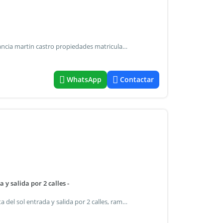
Lote esquina 1000 mts aprox frente al patronato de la infancia martin castro propiedades matricula cmcpsi 6476, cucicba 6973
WhatsApp
Contactar
 y salida por 2 calles -
Unica fraccion de tierra 16.600m2 c/112mts.sobre autopista del sol entrada y salida por 2 calles, ramal escobar km. 38,500 a mts de planta ford logística andreani , frente planta rossen y laboratorios biogenesis, zona de mayor crecimiento de los últimos años ideal al oficinas logistica, concesionaria okm - corralon de materiales, oulet, excelente inversion apto todo fin