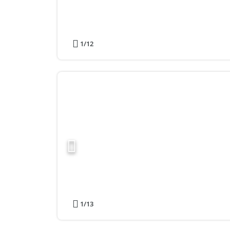
1
/12
1
/13