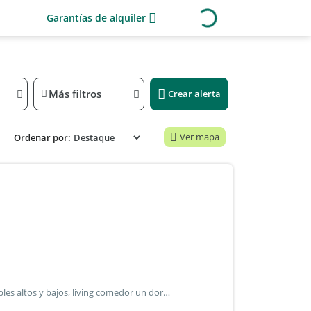
Garantías de alquiler
Más filtros
Crear alerta
Ver mapa
Ordenar por:
Excelente departamento de 2 ambientes.Cocina con muebles altos y bajos, living comedor un dormitorio con amplio placard. Baño completo con ducha.Balcón.Caldera dual. Cochera descubierta. Seguridad 24 hs. Sum. Apto profesional muy buena ubicación, con fácil acceso desde la panamericana.Rodeado de locales y comercios de gran utilidad.