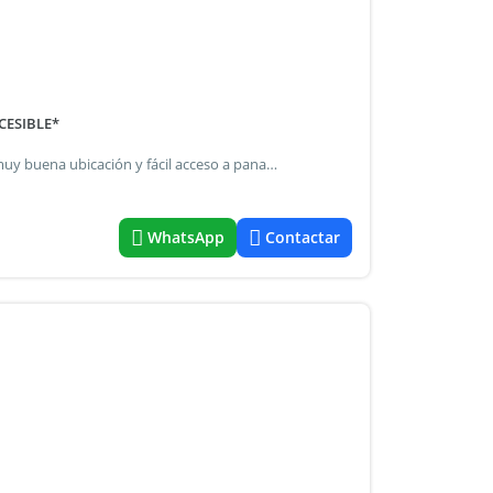
CCESIBLE*
[Selection-451] departamentos de 2 amb en alquiler con muy buena ubicación y fácil acceso a panamericana. Solo para dos personas se pide: - mes adelantado - mes de depósito - garante con recibo de sueldo dentro del radio del depto,se encuentran *centro comercial *polideportivo *centro de salud de primeros auxilios *jardin *escuelas varias,tanto públicas como privadas *teatro *gimnasios varios . Selection-451 k.D servicios: cloacas depósito (meses): 1 impuestos a cargo de: inquilino agua a cargo de: propietario la intermediación y conclusión de las operaciones inmobiliarias es desarrollada por la martillera a cargo de la oficina, adriana virginia naab csi 6517 - cucicba 8786. Oficina : maschwitz mall. Piso 2
WhatsApp
Contactar