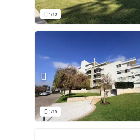
1
/10
1
/19