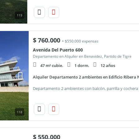
119
$
760.000
+ $550.000 expensas
Avenida Del Puerto 600
Departamento en Alquiler en Benavidez, Partido de Tigre
47 m² cubie.
1 dorm.
12 años
Alquiler Departamento 2 ambientes en Edificio Ribera N
118
$
550.000