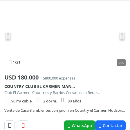
1
/21
705
USD
180.000
+ $800.000 expensas
COUNTRY CLUB EL CARMEN MANZANA 261 LOTE 9
Club El Carmen, Countries y Barrios Cerrados en Berazategui
90 m² cubie.
2 dorm.
30 años
Venta de Casa 3 ambientes con jardín en Country el Carmen Hudson- Berazategui
WhatsApp
Contactar