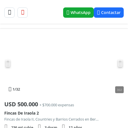
WhatsApp
Contactar
1
/32
302
USD
500.000
+ $700.000 expensas
Fincas De Iraola 2
Fincas de Iraola II, Countries y Barrios Cerrados en Berazategui
236 m² cubie.
3 dorm.
12 años