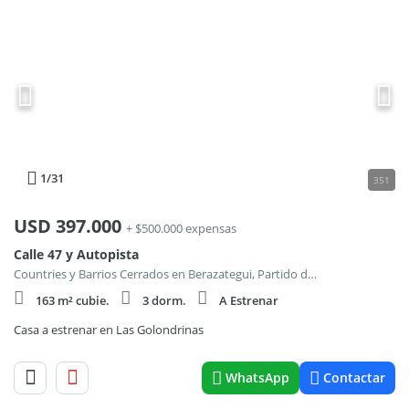
1
/31
351
USD
397.000
+ $500.000 expensas
Calle 47 y Autopista
Countries y Barrios Cerrados en Berazategui, Partido de Berazategui
163 m² cubie.
3 dorm.
A Estrenar
Casa a estrenar en Las Golondrinas
WhatsApp
Contactar