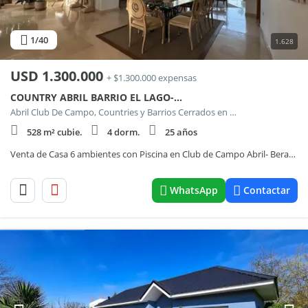
1
/40
1.628
USD
1.300.000
+ $1.300.000 expensas
COUNTRY ABRIL BARRIO EL LAGO-LOTE 45
Abril Club De Campo, Countries y Barrios Cerrados en Berazategui
528 m² cubie.
4 dorm.
25 años
Venta de Casa 6 ambientes con Piscina en Club de Campo Abril- Berazategui
WhatsApp
Contactar