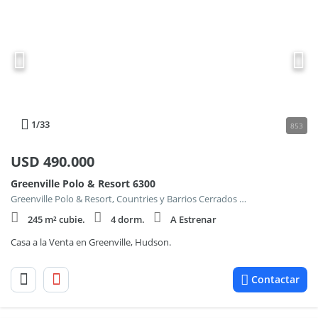
1
/33
853
USD
490.000
Greenville Polo & Resort 6300
Greenville Polo & Resort, Countries y Barrios Cerrados en Berazategui
245 m² cubie.
4 dorm.
A Estrenar
Casa a la Venta en Greenville, Hudson.
Contactar