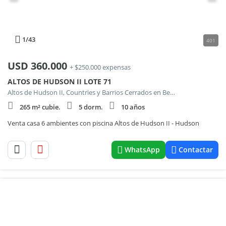
1
/43
401
USD
360.000
+ $250.000 expensas
ALTOS DE HUDSON II LOTE 71
Altos de Hudson II, Countries y Barrios Cerrados en Berazategui
265 m² cubie.
5 dorm.
10 años
Venta casa 6 ambientes con piscina Altos de Hudson II - Hudson
WhatsApp
Contactar