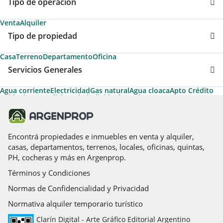
Tipo de operación
Venta
Alquiler
Tipo de propiedad
Casa
Terreno
Departamento
Oficina
Servicios Generales
Agua corriente
Electricidad
Gas natural
Agua cloaca
Apto Crédito
Cable
Aire acondicionado individual
Permite Mascotas
Luz eléctrica
Desayunador
Temporario Turístico
Aire acondicionado central
Calefacción
Aire caliente
Calefacción tiro balanceado
Caldera
Acepta Permuta
Teléfono
Losa radiante
Ascensores principales
Encontrá propiedades e inmuebles en venta y alquiler,
casas, departamentos, terrenos, locales, oficinas, quintas,
PH, cocheras y más en Argenprop.
Términos y Condiciones
Normas de Confidencialidad y Privacidad
Normativa alquiler temporario turístico
Clarín Digital - Arte Gráfico Editorial Argentino