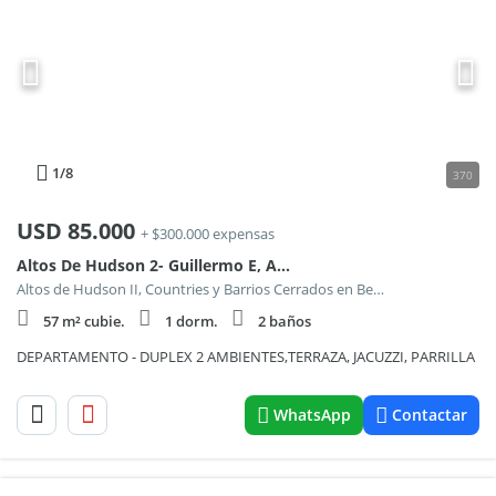
1
/8
370
USD
85.000
+ $300.000 expensas
Altos De Hudson 2- Guillermo E, Av. Gutiérrez 4100
Altos de Hudson II, Countries y Barrios Cerrados en Berazategui
57 m² cubie.
1 dorm.
2 baños
DEPARTAMENTO - DUPLEX 2 AMBIENTES,TERRAZA, JACUZZI, PARRILLA
WhatsApp
Contactar