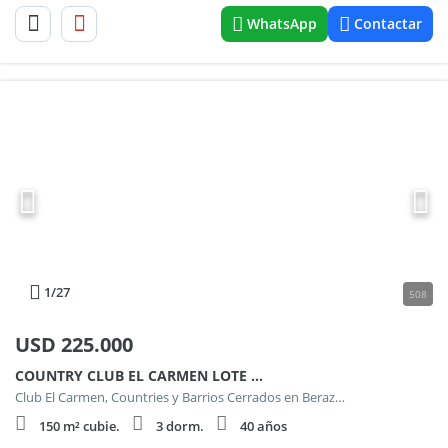
WhatsApp
Contactar
1
/27
508
USD
225.000
COUNTRY CLUB EL CARMEN LOTE 264 MANZANA 5
Club El Carmen, Countries y Barrios Cerrados en Berazategui
150 m² cubie.
3 dorm.
40 años