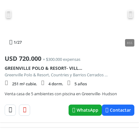
1
/27
855
USD
720.000
+ $300.000 expensas
GREENVILLE POLO & RESORT- VILLA 8 - LOTE H56
Greenville Polo & Resort, Countries y Barrios Cerrados en Berazategui
251 m² cubie.
4 dorm.
5 años
Venta casa de 5 ambientes con piscina en Greenville- Hudson
WhatsApp
Contactar