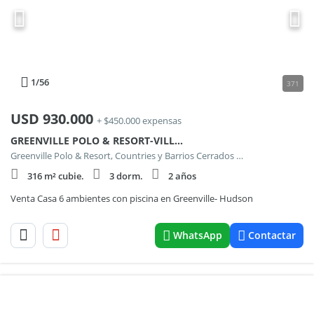
1
/56
371
USD
930.000
+ $450.000 expensas
GREENVILLE POLO & RESORT-VILLA 8-LOTE H61
Greenville Polo & Resort, Countries y Barrios Cerrados en Berazategui
316 m² cubie.
3 dorm.
2 años
Venta Casa 6 ambientes con piscina en Greenville- Hudson
WhatsApp
Contactar