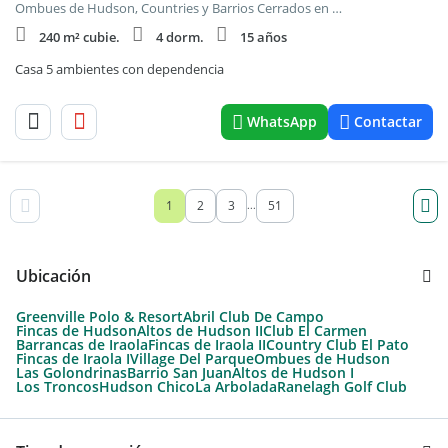
Ombues de Hudson, Countries y Barrios Cerrados en Berazategui
240 m² cubie.
4 dorm.
15 años
Casa 5 ambientes con dependencia
WhatsApp
Contactar
1
2
3
51
...
Ubicación
Greenville Polo & Resort
Abril Club De Campo
Fincas de Hudson
Altos de Hudson II
Club El Carmen
Barrancas de Iraola
Fincas de Iraola II
Country Club El Pato
Fincas de Iraola I
Village Del Parque
Ombues de Hudson
Las Golondrinas
Barrio San Juan
Altos de Hudson I
Los Troncos
Hudson Chico
La Arbolada
Ranelagh Golf Club