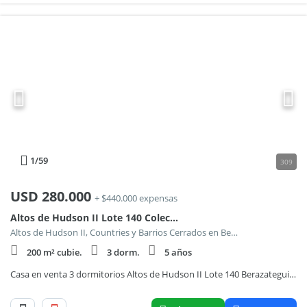
1
/59
309
USD
280.000
+ $440.000 expensas
Altos de Hudson II Lote 140 Colectora AU la Plata ramal Mar del Plata
Altos de Hudson II, Countries y Barrios Cerrados en Berazategui
200 m² cubie.
3 dorm.
5 años
Casa en venta 3 dormitorios Altos de Hudson II Lote 140 Berazategui Barrio Cerrado GBA Sur