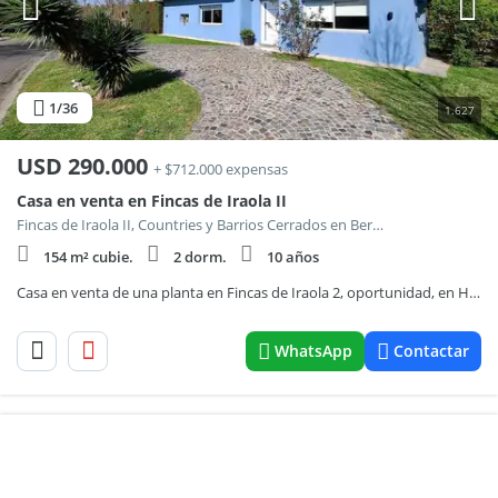
1
/36
1.627
USD
290.000
+ $712.000 expensas
Casa en venta en Fincas de Iraola II
Fincas de Iraola II, Countries y Barrios Cerrados en Berazategui
154 m² cubie.
2 dorm.
10 años
Casa en venta de una planta en Fincas de Iraola 2, oportunidad, en Hudson. Apto crédito/financiación
WhatsApp
Contactar