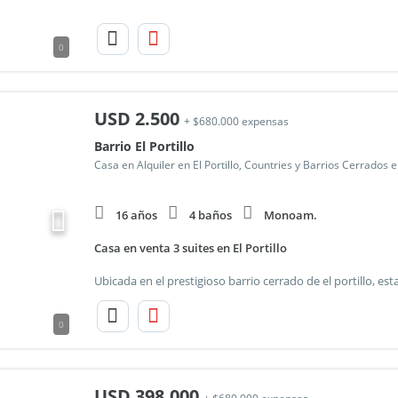
0
USD
2.500
+ $680.000 expensas
Barrio El Portillo
Casa en Alquiler en El Portillo, Countries y Barrios Cerrados 
16 años
4 baños
Monoam.
Casa en venta 3 suites en El Portillo
0
USD
398.000