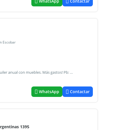
WhatsApp
Contactar
en Escobar
Barrio el portillo, bajada del km 38,5 (tortugas) casa en alquiler anual con muebles. Más gastos! Pb: cocina completa, comedor, living, playrrom, toilette y una habitación en suite. Galería, parrilla, mesa grande y living exterior. Pileta con reja y amplio jardín. Pa: dos habitaciones que comparten 1 baño. Disponible a partir del 1 de marzo 2025. Consultar.. - Mat.
WhatsApp
Contactar
 Argentinas 1395