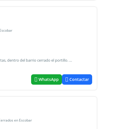
 Escobar
¡Venta con renta! Muy linda casa, edificada sobre dos plantas, dentro del barrio cerrado el portillo. P.B: amplia recepción con toilette, living-comedor con vista exterior, cocina con isla moderna y family. P.A: hall de distribución. Dormitorio principal en suite con vestidor. Otros dos dormitorios con baño completo que los asiste. Terraza propia. Exterior: cómoda galería con parrilla y amplio jardín con pileta. Calefacción por losa radiante. Ventanas pvc reau. Vitro y horno eléctrico. - Las medidas declaradas son estimativas. - La venta de este inmueble está sujeta a la tramitación del código de transferencia de inmuebles (coti) de conformidad con la normativa vigente (res afip 2371/08, 2439/08 y ccs) por parte del propietario. - María verónica blanco csi 5686. -. - Mat.
WhatsApp
Contactar
 Cerrados en Escobar