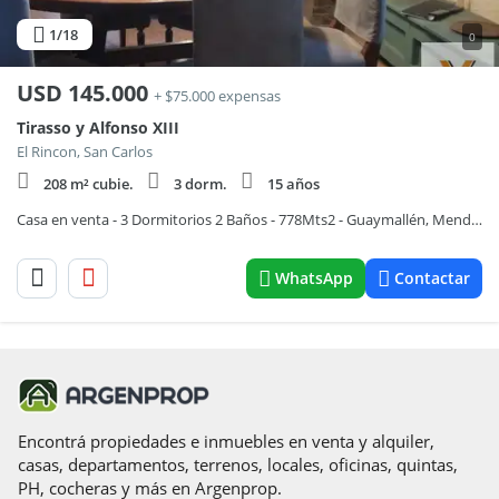
1
/18
0
USD
145.000
+ $75.000 expensas
Tirasso y Alfonso XIII
El Rincon, San Carlos
208 m² cubie.
3 dorm.
15 años
Casa en venta - 3 Dormitorios 2 Baños - 778Mts2 - Guaymallén, Mendoza
WhatsApp
Contactar
Encontrá propiedades e inmuebles en venta y alquiler,
casas, departamentos, terrenos, locales, oficinas, quintas,
PH, cocheras y más en Argenprop.