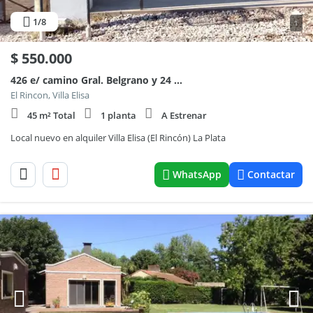
1
/8
1
$
550.000
426 e/ camino Gral. Belgrano y 24 100
El Rincon, Villa Elisa
45 m² Total
1 planta
A Estrenar
Local nuevo en alquiler Villa Elisa (El Rincón) La Plata
WhatsApp
Contactar