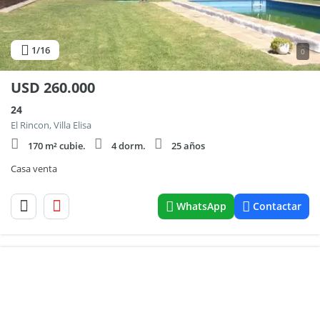
1
/16
0
USD
260.000
24
El Rincon, Villa Elisa
170 m² cubie.
4 dorm.
25 años
Casa venta
WhatsApp
Contactar