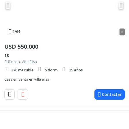
1
/64
0
USD
550.000
13
El Rincon, Villa Elisa
370 m² cubie.
5 dorm.
25 años
Casa en venta en villa elisa
Contactar