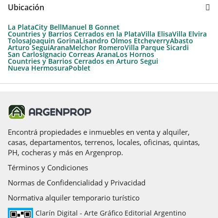
Ubicación
La Plata
City Bell
Manuel B Gonnet
Countries y Barrios Cerrados en la Plata
Villa Elisa
Villa Elvira
Tolosa
Joaquin Gorina
Lisandro Olmos Etcheverry
Abasto
Arturo Segui
Arana
Melchor Romero
Villa Parque Sicardi
San Carlos
Ignacio Correas Arana
Los Hornos
Countries y Barrios Cerrados en Arturo Segui
Nueva Hermosura
Poblet
Encontrá propiedades e inmuebles en venta y alquiler,
casas, departamentos, terrenos, locales, oficinas, quintas,
PH, cocheras y más en Argenprop.
Términos y Condiciones
Normas de Confidencialidad y Privacidad
Normativa alquiler temporario turístico
Clarín Digital - Arte Gráfico Editorial Argentino