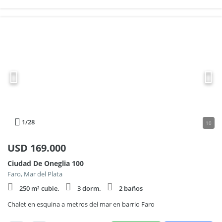
1
/28
10
USD
169.000
Ciudad De Oneglia 100
Faro, Mar del Plata
250 m² cubie.
3 dorm.
2 baños
Chalet en esquina a metros del mar en barrio Faro