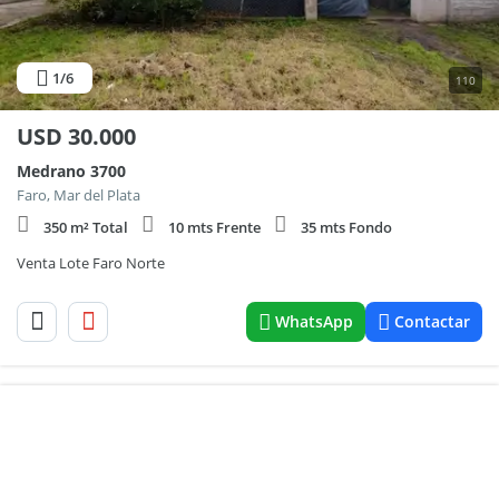
1
/6
110
USD
30.000
Medrano 3700
Faro, Mar del Plata
350 m² Total
10 mts Frente
35 mts Fondo
Venta Lote Faro Norte
WhatsApp
Contactar