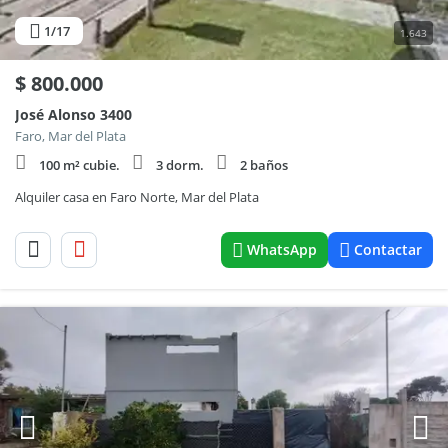
1
/17
1.643
$
800.000
José Alonso 3400
Faro, Mar del Plata
100 m² cubie.
3 dorm.
2 baños
Alquiler casa en Faro Norte, Mar del Plata
WhatsApp
Contactar