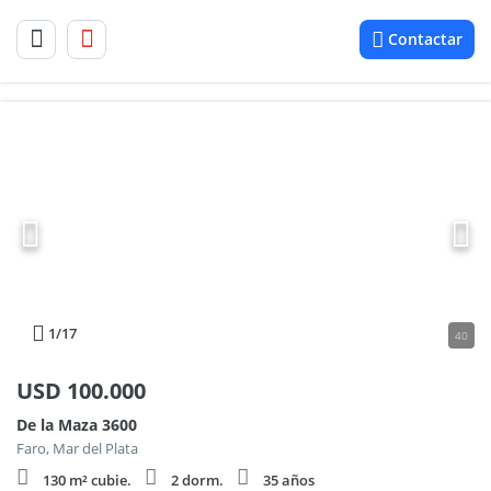
Contactar
1
/17
40
USD
100.000
De la Maza 3600
Faro, Mar del Plata
130 m² cubie.
2 dorm.
35 años