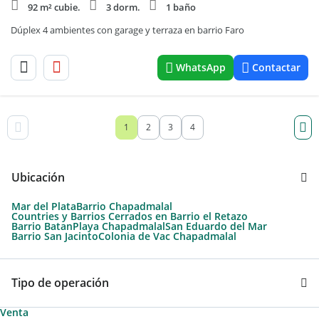
92 m² cubie.
3 dorm.
1 baño
Dúplex 4 ambientes con garage y terraza en barrio Faro
WhatsApp
Contactar
1
2
3
4
Ubicación
Mar del Plata
Barrio Chapadmalal
Countries y Barrios Cerrados en Barrio el Retazo
Barrio Batan
Playa Chapadmalal
San Eduardo del Mar
Barrio San Jacinto
Colonia de Vac Chapadmalal
Tipo de operación
Venta