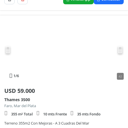
1
/6
42
USD
59.000
Thames 3500
Faro, Mar del Plata
355 m² Total
10 mts Frente
35 mts Fondo
Terreno 355m2 Con Mejoras - A 3 Cuadras Del Mar