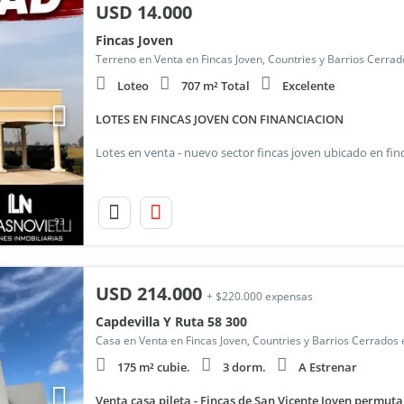
USD
14.000
Fincas Joven
Terreno en Venta en Fincas Joven, Countries y Barrios Cerrad
Loteo
707 m² Total
Excelente
LOTES EN FINCAS JOVEN CON FINANCIACION
93
USD
214.000
+ $220.000 expensas
Capdevilla Y Ruta 58 300
Casa en Venta en Fincas Joven, Countries y Barrios Cerrados 
175 m² cubie.
3 dorm.
A Estrenar
Venta casa pileta - Fincas de San Vicente Joven permuta