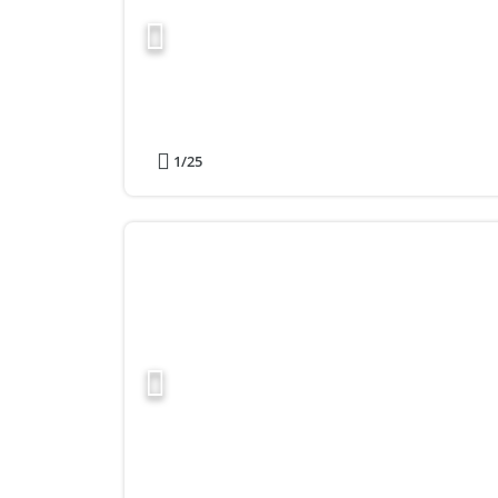
1
/25