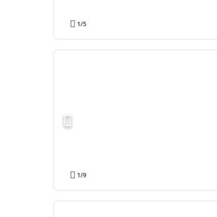
1
/5
1
/9