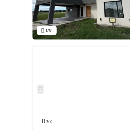
1
/31
1
/2