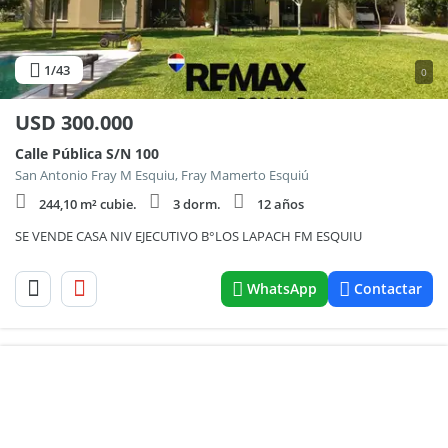
1
/43
0
USD
300.000
Calle Pública S/N 100
San Antonio Fray M Esquiu, Fray Mamerto Esquiú
244,10 m² cubie.
3 dorm.
12 años
SE VENDE CASA NIV EJECUTIVO B°LOS LAPACH FM ESQUIU
WhatsApp
Contactar