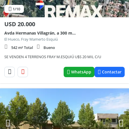
1
/10
0
USD
20.000
Avda Hermanas Villagrán, a 300 metros de Ruta Pcial N° 1 100
El Hueco, Fray Mamerto Esquiú
542 m² Total
Bueno
SE VENDEN 4 TERRENOS FRAY M.ESQUIÚ U$S 20 MIL C/U
WhatsApp
Contactar