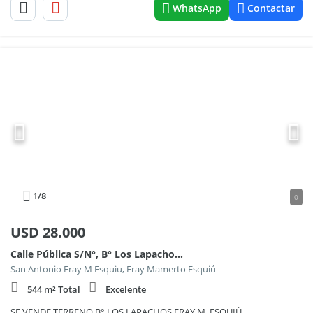
WhatsApp
Contactar
1
/8
0
USD
28.000
Calle Pública S/N°, B° Los Lapachos, Fray M. Esquiú 100
San Antonio Fray M Esquiu, Fray Mamerto Esquiú
544 m² Total
Excelente
SE VENDE TERRENO B° LOS LAPACHOS FRAY M. ESQUIÚ