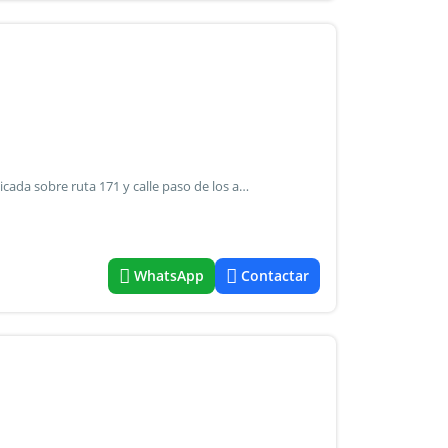
Bodega con amplio terreno. Superficie total 9000mts2. Ubicada sobre ruta 171 y calle paso de los andes distrito real del padre, depto.san rafael, mendoza. Consta de escritorios. Casa de familia. Báscula para equipos hasta 50.000kgs. Capacidad 2.500.000 de litros de vino. Tres plantas cubiertas con techo parabólico de chapa- consultar valor. Comunicarse con b.E.I bucafusco / .
WhatsApp
Contactar