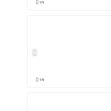
1
/5
1
/6