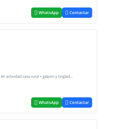
WhatsApp
Contactar
Finca en venta 71 hectáreas productivas campo ganadero en actividad casa rural + galpón y tinglado con maquinarias incluidas derecho de riego 30 ha de alfalfa implantada a solo 500 mts del asfalto listo para trabajar rosana
WhatsApp
Contactar