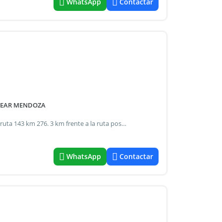
WhatsApp
Contactar
LVEAR MENDOZA
Innova inmobiliaria vende campo de 300 hectareas sobre ruta 143 km 276. 3 km frente a la ruta posee energia electrica y dos casas precarias agua potable a solo 50 km ciudad de general alvear ideal para pastura se encuentran solo 30 hextareas desmontadas cubierto por algarrobo y con guia tiene una motobomba motor 221 para extraer agua. Se reciben vehiculos en parte de pago escritura inmediata contactanos ingresa en propiedades solapa venta ref#5821115.
WhatsApp
Contactar