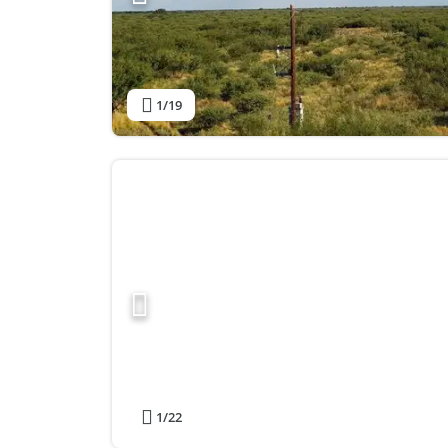
1
/19
1
/22