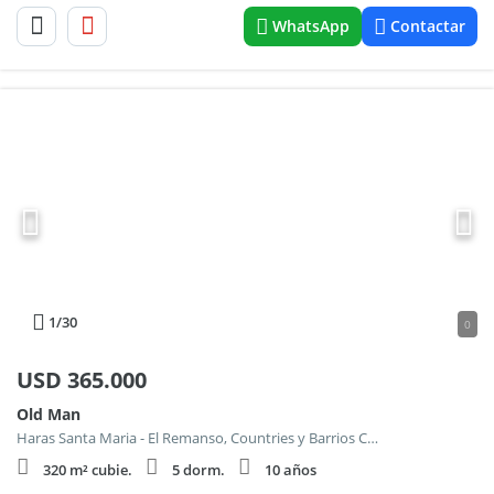
WhatsApp
Contactar
1
/30
0
USD
365.000
Old Man
Haras Santa Maria - El Remanso, Countries y Barrios Cerrados en Escobar
320 m² cubie.
5 dorm.
10 años