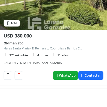
1
/24
1
USD
380.000
Oldman 700
Haras Santa Maria - El Remanso, Countries y Barrios Cerrados en Escobar
370 m² cubie.
4 dorm.
11 años
CASA EN VENTA EN HARAS SANTA MARIA
WhatsApp
Contactar