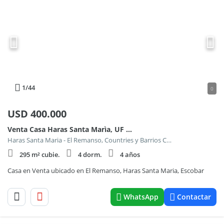
1
/44
0
USD
400.000
Venta Casa Haras Santa Marìa, UF 284, 5 Amb. en 2 Plantas, El Remanso. ALQUILADA .
Haras Santa Maria - El Remanso, Countries y Barrios Cerrados en Escobar
295 m² cubie.
4 dorm.
4 años
Casa en Venta ubicado en El Remanso, Haras Santa Maria, Escobar
WhatsApp
Contactar