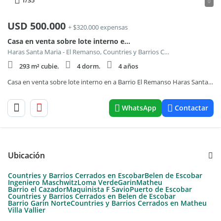
1
/35
0
USD
500.000
+ $320.000 expensas
Casa en venta sobre lote interno en Haras Santa Maria Barrio El Remanso 1
Haras Santa Maria - El Remanso, Countries y Barrios Cerrados en Escobar
293 m² cubie.
4 dorm.
4 años
Casa en venta sobre lote interno en a Barrio El Remanso Haras Santa Maria, Loma Verde
WhatsApp
Contactar
Ubicación
Countries y Barrios Cerrados en Escobar
Belen de Escobar
Ingeniero Maschwitz
Loma Verde
Garin
Matheu
Barrio el Cazador
Maquinista F Savio
Puerto de Escobar
Countries y Barrios Cerrados en Belen de Escobar
Barrio Garin Norte
Countries y Barrios Cerrados en Matheu
Villa Vallier