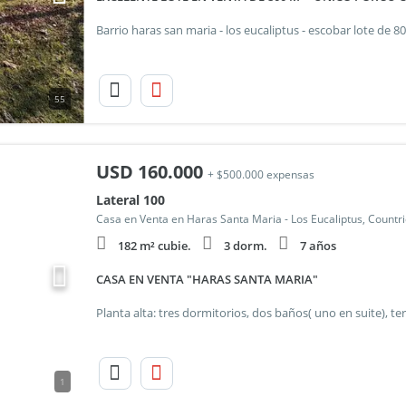
55
USD
160.000
+ $500.000 expensas
Lateral 100
Casa en Venta en Haras Santa Maria - Los Eucaliptus, Countr
182 m² cubie.
3 dorm.
7 años
CASA EN VENTA "HARAS SANTA MARIA"
1