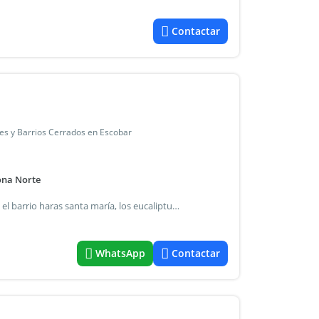
Contactar
ies y Barrios Cerrados en Escobar
ona Norte
¡Muy linda! Moderna casa, edificada sobre dos plantas, en el barrio haras santa maría, los eucaliptus. P.B: living-comedor, cocina, comedor diario, toilette y dependencia de servicio completa. P.A: dormitorio principal en suite. 2do dormitorio con baño completo. Play-room grande. Exterior: gran galería con parrilla y piscina en hermoso jardín con riego. El barrio: haras santa maría es un barrio privado que se encuentra en el km. 54.5 de la ruta 9, ramal escobar. Es ideal para familias. Amenities: 2 club house, plaza de juegos, piletas, pista de equitación, golf, gym y diversas actividades recreativas para adultos y niños. Está conformado por 12 comunidades. Dentro del barrio se encuentra el colegio bilingüe st. Lukes college. Hectáreas totales: 354. Cantidad de lotes: 1524. - Las medidas declaradas son estimativas. - La venta de este inmueble esta sujeta a la tramitación del código de transferencia de inmuebles (coti), de conformidad con la normativa vigente (res. Afip 2371/08, 2439/08 y ccs.) Por parte del propietario.-. - Mat.
WhatsApp
Contactar