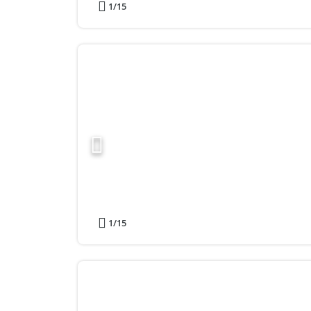
1
/15
1
/15