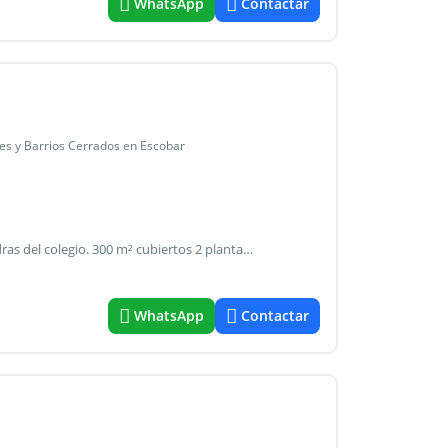
WhatsApp
Contactar
ies y Barrios Cerrados en Escobar
Los eucaliptos lote 88 a 4 minutos de la entrada y a 8 cuadras del colegio. 300 m² cubiertos 2 plantas 4 dormitorios master suite con vestidor y terraza galería con parrilla + pileta privada aire acondicionado frio calor en todos los ambientes incluye todas las luminarias baños con mamparas nuevas calefacción por loza radiante en las 2 plantas mosquiteros en toda la casa cortinas importadas con blackout importado (no roller) seguridad 24 hs golf cancha 18 hoyos , 16 canchas de tenis, 5 canchas de futbol, gym de grandes dimensiones y clases de gimnasia, yoga, artes marciales, club hípico con harás para practicar salto, 2 club house, el principal abierto las 24 horas de excelente servicio, colegios bilingüe en todos los niveles, jardín, primario y secundario dentro del barrio. Se aceptan 280.000 dólares en efectivo y el resto a pagar en 12 meses con el 12% de interés en dólares - contacto: tomas martillera interviniente: paula andrea garcia matricula: 7021 cmcpsi.
WhatsApp
Contactar