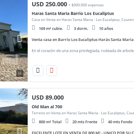
USD
250.000
+ $900.000 expensas
Haras Santa Maria Barrio Los Eucaliptus
Casa en Venta en Haras Santa Maria - Los Eucaliptus, Countr
169 m² cubie.
3 dorm.
10 años
Venta casa en Barrio Los Eucaliptus Harás Santa Maria
88
USD
89.000
Old Man al 700
Terreno en Venta en Haras Santa Maria - Los Eucaliptus, Cou
800 m² Total
20 mts Frente
40 mts Fondo
EXCELENTE LOTE EN VENTA DE 800 M² - UNICO POR SU