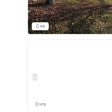
1
/5
1
/13