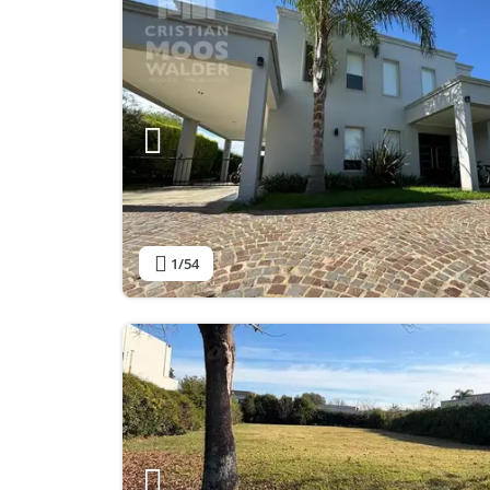
1
/54