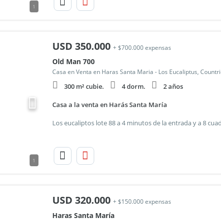
1
USD
350.000
+ $700.000 expensas
Old Man 700
Casa en Venta en Haras Santa Maria - Los Eucaliptus, Countr
300 m² cubie.
4 dorm.
2 años
Casa a la venta en Harás Santa María
1
USD
320.000
+ $150.000 expensas
Haras Santa María