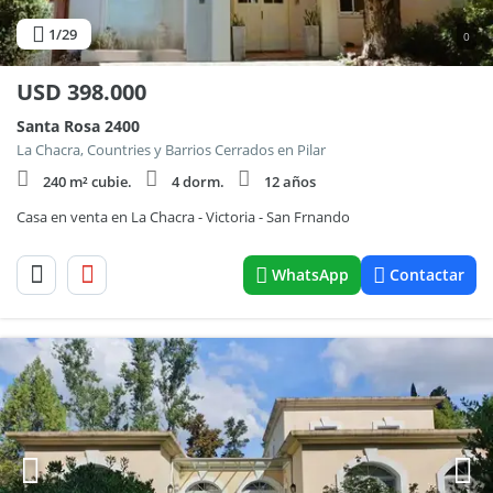
1
/29
0
USD
398.000
Santa Rosa 2400
La Chacra, Countries y Barrios Cerrados en Pilar
240 m² cubie.
4 dorm.
12 años
Casa en venta en La Chacra - Victoria - San Frnando
WhatsApp
Contactar