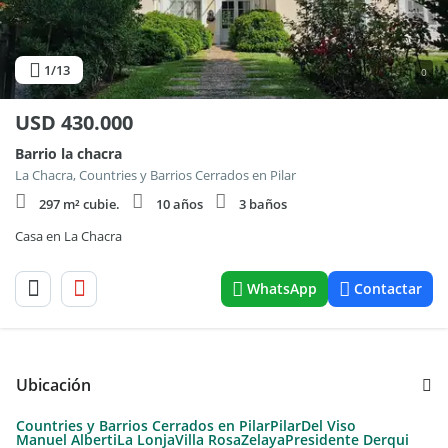
1
/13
0
USD
430.000
Barrio la chacra
La Chacra, Countries y Barrios Cerrados en Pilar
297 m² cubie.
10 años
3 baños
Casa en La Chacra
WhatsApp
Contactar
Ubicación
Countries y Barrios Cerrados en Pilar
Pilar
Del Viso
Manuel Alberti
La Lonja
Villa Rosa
Zelaya
Presidente Derqui