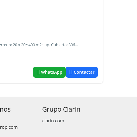
Ubicación: esquina de av. Ferreyra y centenario. Sup. De terreno: 20 x 20= 400 m2 sup. Cubierta: 306,58 m2 sup. Semicub: 17,70 m2 construcción de material en regular estado con pisos de mosaicos, techo de chapa de cinc, cielorrasos de machimbre de madera y chapadur, aberturas de madera con postigos y rejas. Compuesta por salón amplio, depósito, 4 habitaciones, living, cocina, comedor, baño. Galponcito de material. Galería. Servicios: calle de ripio, energía eléctrica, agua, cloaca, alumbrado público.
WhatsApp
Contactar
anos
Grupo Clarín
clarín.com
prop.com