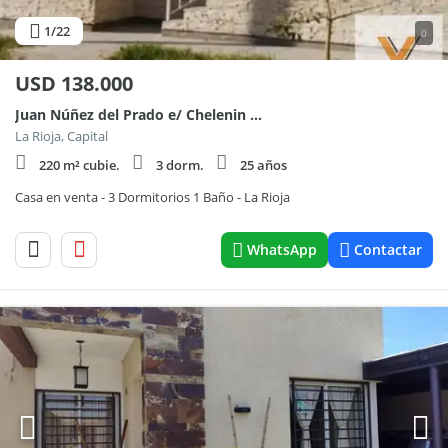
1
/22
0
USD
138.000
Juan Núñez del Prado e/ Chelenin y Alfonso de Barraza
La Rioja, Capital
220 m² cubie.
3 dorm.
25 años
Casa en venta - 3 Dormitorios 1 Baño - La Rioja
WhatsApp
Contactar