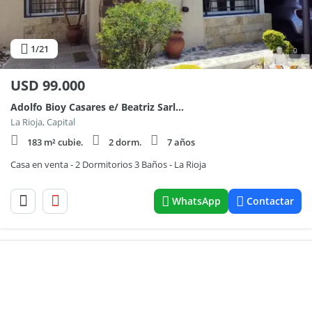
1
/21
0
USD
99.000
Adolfo Bioy Casares e/ Beatriz Sarlo y Martin Caparros
La Rioja, Capital
183 m² cubie.
2 dorm.
7 años
Casa en venta - 2 Dormitorios 3 Baños - La Rioja
WhatsApp
Contactar