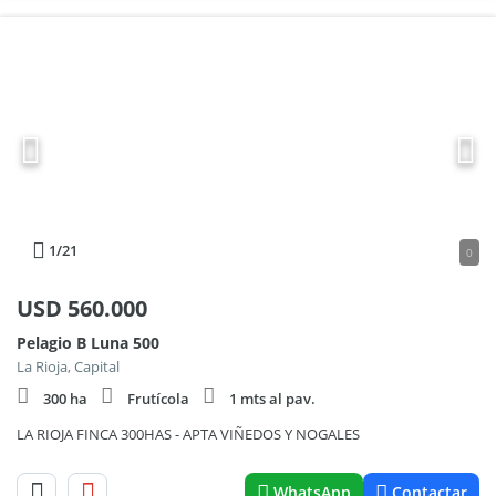
1
/21
0
USD
560.000
Pelagio B Luna 500
La Rioja, Capital
300 ha
Frutícola
1 mts al pav.
LA RIOJA FINCA 300HAS - APTA VIÑEDOS Y NOGALES
WhatsApp
Contactar