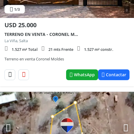
1
/3
0
USD
25.000
TERRENO EN VENTA - CORONEL MOLDES - MIRADOR SOL Y LUNA
La Viña, Salta
1.527 m² Total
21 mts Frente
1.527 m² constr.
Terreno en venta Coronel Moldes
WhatsApp
Contactar