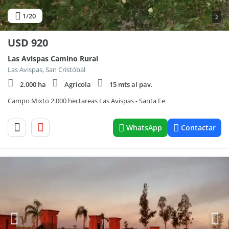
1
/20
2
USD
920
Las Avispas Camino Rural
Las Avispas, San Cristóbal
2.000 ha
Agrícola
15 mts al pav.
Campo Mixto 2.000 hectareas Las Avispas - Santa Fe
WhatsApp
Contactar