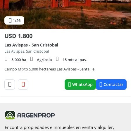
1
/26
1
USD
1.800
Las Avispas - San Cristobal
Las Avispas, San Cristóbal
5.000 ha
Agrícola
15 mts al pav.
Campo Mixto 5.000 hectareas Las Avispas - Santa Fe
WhatsApp
Contactar
Encontrá propiedades e inmuebles en venta y alquiler,